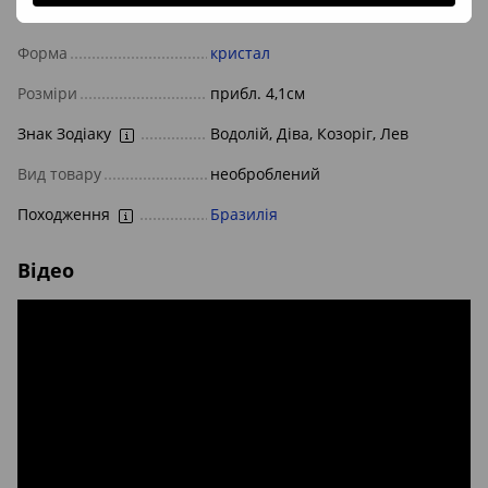
Камінь/мінерал
гірський кришталь
Форма
кристал
Розміри
прибл. 4,1см
Знак Зодіаку
Водолій, Діва, Козоріг, Лев
Вид товару
необроблений
Походження
Бразилія
Відео