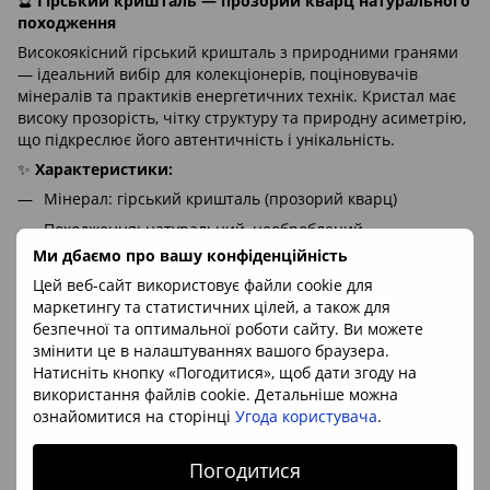
🔮
Гірський кришталь — прозорий кварц натурального
походження
Високоякісний гірський кришталь з природними гранями
— ідеальний вибір для колекціонерів, поціновувачів
мінералів та практиків енергетичних технік. Кристал має
високу прозорість, чітку структуру та природну асиметрію,
що підкреслює його автентичність і унікальність.
✨
Характеристики:
Мінерал: гірський кришталь (прозорий кварц)
Походження: натуральний, необроблений
Ми дбаємо про вашу конфіденційність
Колір: прозорий, безбарвний
Цей веб-сайт використовує файли cookie для
Поверхня: гладка з природними фасетами
маркетингу та статистичних цілей, а також для
🌿
Застосування:
безпечної та оптимальної роботи сайту. Ви можете
змінити це в налаштуваннях вашого браузера.
Для медитацій, очищення простору та енергетичних
Натисніть кнопку «Погодитися», щоб дати згоду на
практик
використання файлів cookie. Детальніше можна
У колекції мінералів або як оригінальний подарунок
ознайомитися на сторінці
Угода користувача
.
Характеристики
Погодитися