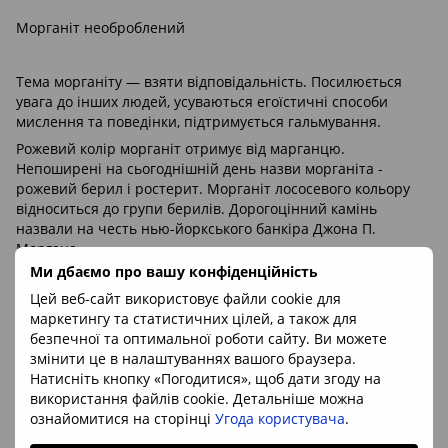
Морганіт необроблений
Тема морганіту — взяти відповідальність. Посилюється
увага до інших людей, усуваються егоїстичні способи
мислення та поведінки, підтримується гальмування.
Рожевий колір морганіт отримує від марганцю.
Непоширені на сьогоднішній день назви морганіта -
рожевий берил і ростерит. Морганіт лососевого кольору
відноситься до групи берилів. Дорогоцінний камінь
назвали на честь нью-йоркського банкіра Джона П.
Моргана.
Ми дбаємо про вашу конфіденційність
Цей веб-сайт використовує файли cookie для
Мінерал:
морганіт
(берил)
маркетингу та статистичних цілей, а також для
Хімічна формула:
Be
Al
(Si
O
)
3
2
6
18
безпечної та оптимальної роботи сайту. Ви можете
Місце знахідки:
Бразилія
змінити це в налаштуваннях вашого браузера.
Натисніть кнопку «Погодитися», щоб дати згоду на
Підставка:
плексіглас 25*25*6мм
використання файлів cookie. Детальніше можна
ознайомитися на сторінці
Угода користувача
.