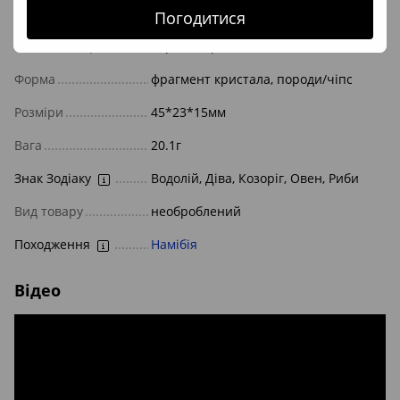
Характеристики
Погодитися
Камінь/мінерал
берил, морганіт
Форма
фрагмент кристала, породи/чіпс
Розміри
45*23*15мм
Вага
20.1г
Знак Зодіаку
Водолій, Діва, Козоріг, Овен, Риби
Вид товару
необроблений
Походження
Намібія
Відео