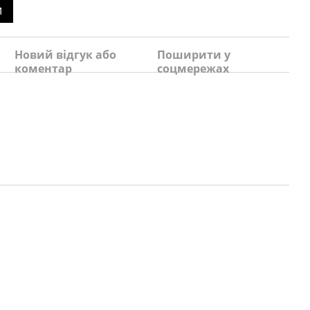
и
и
Новий відгук або
Поширити у
коментар
соцмережах