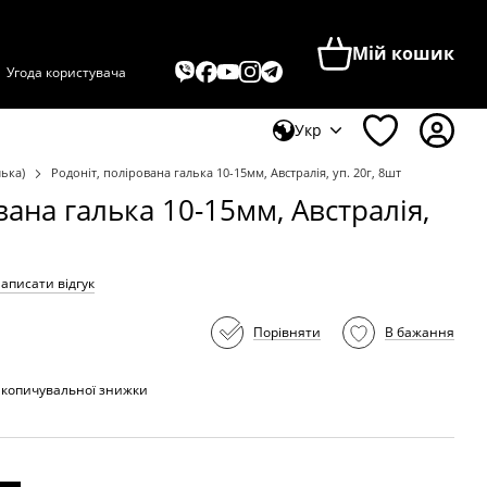
Мій кошик
Угода користувача
Укр
лька)
Родоніт, полірована галька 10-15мм, Австралія, уп. 20г, 8шт
вана галька 10-15мм, Австралія,
аписати відгук
Порівняти
В бажання
акопичувальної знижки