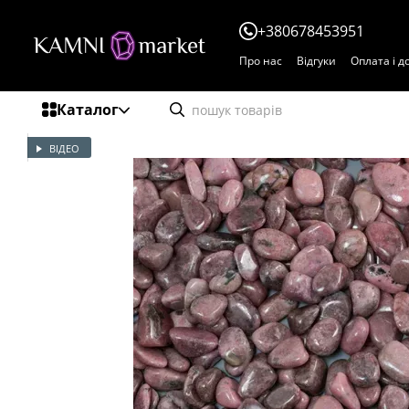
Перейти до основного контенту
+380678453951
Про нас
Відгуки
Оплата і д
Договір публічної оферти
Каталог
ВІДЕО