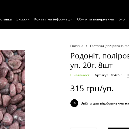
оставка
Знижки
Контактна інформація
Обмін та повернення
Блог
Експертиза
Головна
Галтовка (полірована га
Родоніт, поліро
уп. 20г, 8шт
В наявності
Артикул: 764893
Н
315 грн/уп.
%
Ввійти
для відображення н