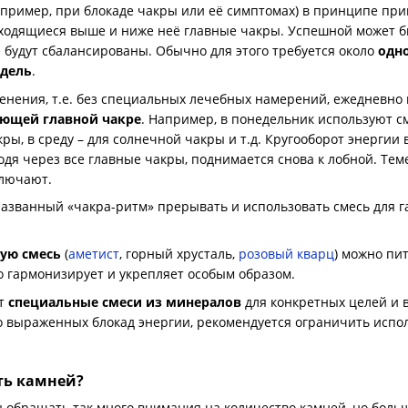
апример, при блокаде чакры или её симптомах) в принципе при
ходящиеся выше и ниже неё главные чакры. Успешной может быт
е будут сбалансированы. Обычно для этого требуется около
одн
едель
.
енения, т.е. без специальных лечебных намерений, ежедневно 
ующей главной чакре
. Например, в понедельник используют см
ры, в среду – для солнечной чакры и т.д. Кругооборот энергии 
ходя через все главные чакры, поднимается снова к лобной. Тем
ключают.
названный «чакра-ритм» прерывать и использовать смесь для
ую смесь
(
аметист
, горный хрусталь,
розовый кварц
) можно пит
о гармонизирует и укрепляет особым образом.
ют
специальные смеси из минералов
для конкретных целей и 
ко выраженных блокад энергии, рекомендуется ограничить испол
ть камней?
обращать так много внимания на количество камней, но боль