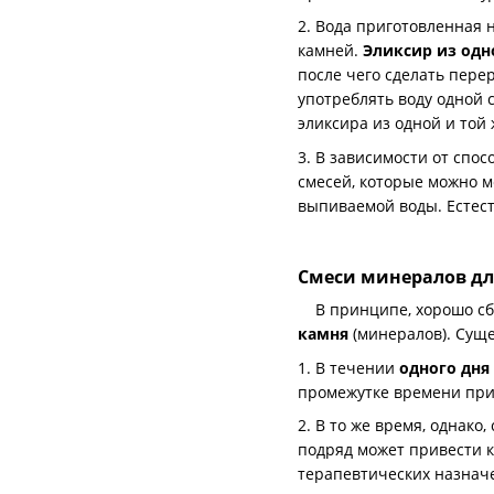
2. Вода приготовленная 
камней.
Эликсир из одн
после чего сделать пере
употреблять воду одной 
эликсира из одной и той
3. В зависимости от спо
смесей, которые можно м
выпиваемой воды. Естест
Смеси минералов дл
В принципе, хорошо сба
камня
(минералов). Сущ
1. В течении
одного дня
промежутке времени прив
2. В то же время, однако
подряд может привести к
терапевтических назнач