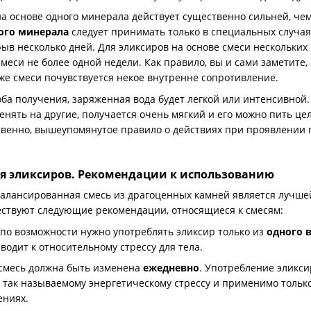
на основе одного минерала действует существенно сильней, че
ого минерала
следует принимать только в специальных случаях
рыв несколько дней. Для эликсиров на основе смеси нескольких
смеси не более одной недели. Как правило, вы и сами заметите,
 же смеси почувствуется некое внутренне сопротивление.
соба получения, заряженная вода будет легкой или интенсивной
енять на другие, получается очень мягкий и его можно пить це
венно, вышеупомянутое правило о действиях при проявлении п
я эликсиров. Рекомендации к использованию
лансированная смесь из драгоценных камней является лучш
ествуют следующие рекомендации, относящиеся к смесям:
по возможности нужно употреблять эликсир только из
одного 
одит к относительному стрессу для тела.
, смесь должна быть изменена
ежедневно
. Употребление эликси
 так называемому энергетическому стрессу и применимо тольк
ениях.