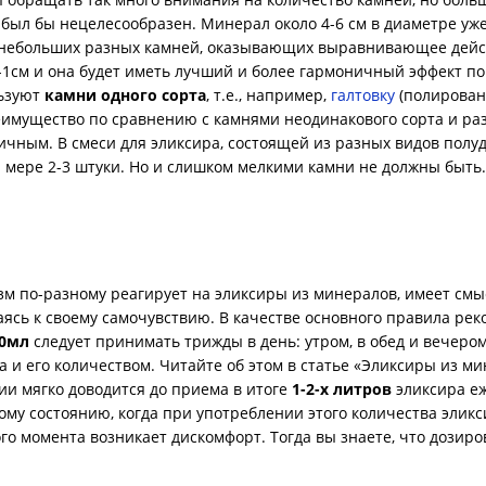
 был бы нецелесообразен. Минерал около 4-6 см в диаметре уж
 небольших разных камней, оказывающих выравнивающее действ
1см и она будет иметь лучший и более гармоничный эффект п
льзуют
камни одного сорта
, т.е., например,
галтовку
(полированн
еимущество по сравнению с камнями неодинакового сорта и раз
ным. В смеси для эликсира, состоящей из разных видов полу
 мере 2-3 штуки. Но и слишком мелкими камни не должны быть
м по-разному реагирует на эликсиры из минералов, имеет смы
ясь к своему самочувствию. В качестве основного правила ре
0мл
следует принимать трижды в день: утром, в обед и вечеро
 и его количеством. Читайте об этом в статье «Эликсиры из м
и мягко доводится до приема в итоге
1-2-х литров
эликсира еж
ому состоянию, когда при употреблении этого количества элик
кого момента возникает дискомфорт. Тогда вы знаете, что дози