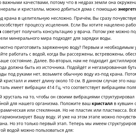
 важными качествами, потому что в недрах земли она окружен
минералы и кристаллы, можно добиться дома с помощью
энерге
крана в целительную несложно. Причём, Вы сразу почувствуете
пособствует процессу исцеления. Если Вы хотите нацелено раб
в
советует получить консультацию у врача. Потом уже можно 
тели минерального мира подходят для зарядки воды.
амотно приготовить заряженную воду? Первым и необходимым у
йте работать с водой, когда Вы рассержены, встревожены, обе
аше состояние. Далее. Во-вторых, нам не подходит дистиллиров
вода должна быть из источника. Подойдёт и негазированная бут
воды под руками нет, возьмите обычную воду из-под крана. Пот
 кристалл и имеет длину около 10 см. В данном случае это наш
таль имеет вибрации 414 Гц, что соответствует вибрациям поля
русталь на то, чтобы он своими вибрациями структурировал во
ебной для нашего организма. Положите ваш
кристалл
в кувшин с
рамическая или стеклянная. Но не пластик или пластмасса. Всё,
 гармонизирует Вашу воду. И уже на этом этапе можно почувст
ана. Но это только первый этап. Теперь мы имеем структуриро
той водой можно пользоваться для: