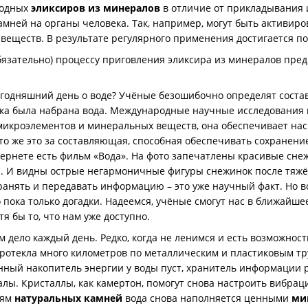
водных
эликсиров из минералов
в отличие от прикладывания и
амней на органы человека. Так, например, могут быть актив
еществ. В результате регулярного применения достигается по
 обязательно) процессу приговления эликсира из минералов пр
одняшний день о воде? Учёные безошибочно определят состав,
ика была набрана вода. Международные научные исследования п
микроэлементов и минеральных веществ, она обеспечивает на
что же это за составляющая, способная обеспечивать сохранен
нтернете есть фильм «Вода». На фото запечатлены красивые сне
. И видны острые негармоничные фигуры снежинок после тяжёло
ранять и передавать информацию – это уже научный факт. Но во
о пока только догадки. Надеемся, учёные смогут нас в ближайш
тя бы то, что нам уже доступно.
дело каждый день. Редко, когда не ленимся и есть возможность
протекла много километров по металлическим и пластиковым т
ный накопитель энергии у воды пуст, хранитель информации р
лы. Кристаллы, как камертон, помогут снова настроить вибраци
иям
натуральных камней
вода снова наполняется ценными
ми