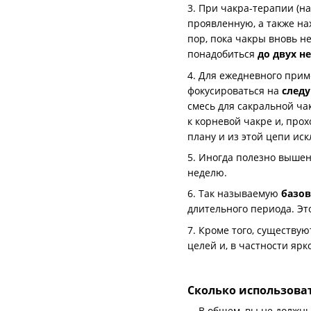
3. При чакра-терапии (н
проявленную, а также на
пор, пока чакры вновь н
понадобиться
до двух н
4. Для ежедневного прим
фокусироваться на
след
смесь для сакральной чак
к корневой чакре и, про
плану и из этой цепи ис
5. Иногда полезно выше
неделю.
6. Так называемую
базов
длительного периода. Эт
7. Кроме того, существу
целей и, в частности яр
Сколько использова
В общем, вы не должны 