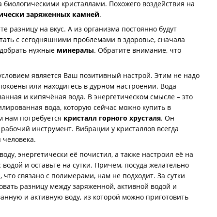
а биологическими кристаллами. Похожего воздействия на
тически заряженных камней
.
 разницу на вкус. А из организма постоянно будут
отать с сегодняшними проблемами в здоровье, сначала
подобрать нужные
минералы
. Обратите внимание, что
словием является Ваш позитивный настрой. Этим не надо
спокоены или находитесь в дурном настроении. Вода
анная и кипячёная вода. В энергетическом смысле – это
илированная вода, которую сейчас можно купить в
ом нам потребуется
кристалл горного хрусталя
. Он
 рабочий инструмент. Вибрации у кристаллов всегда
 человека.
ду, энергетически её почистил, а также настроил её на
 водой и оставьте на сутки. Причём, посуда желательно
 что связано с полимерами, нам не подходит. За сутки
вовать разницу между заряженной, активной водой и
ванную и активную воду, из которой можно приготовить