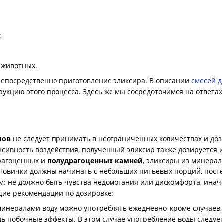
;
 животных.
епосредственно приготовление эликсира. В описании
смесей д
укцию этого процесса. Здесь же мы сосредоточимся на ответа
лов
не следует принимать в неограниченных количествах и до
сивность воздействия, полученный эликсир также дозируется и
рагоценных и
полудрагоценных камней
, эликсиры из минерал
 Новички должны начинать с небольших питьевых порций, пост
: не должно быть чувства недомогания или дискомфорта, инач
ие рекомендации по дозировке:
инералами воду можно употреблять ежедневно, кроме случаев,
ь побочные эффекты. В этом случае употребление воды следуе