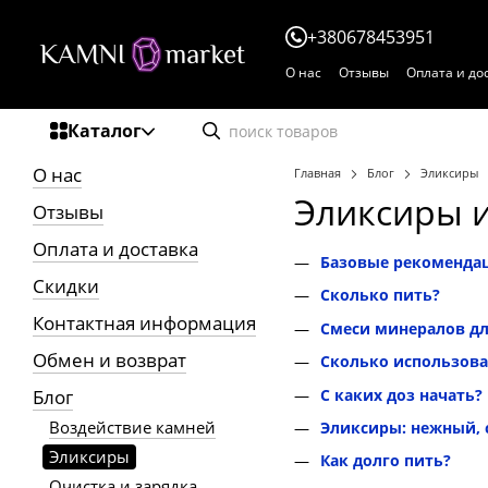
Перейти к основному контенту
+380678453951
О нас
Отзывы
Оплата и до
Каталог
О нас
Главная
Блог
Эликсиры
Эликсиры и
Отзывы
Оплата и доставка
Базовые рекоменда
Скидки
Сколько пить?
Контактная информация
Смеси минералов дл
Обмен и возврат
Сколько использова
С каких доз начать?
Блог
Воздействие камней
Эликсиры: нежный,
Эликсиры
Как долго пить?
Очистка и зарядка