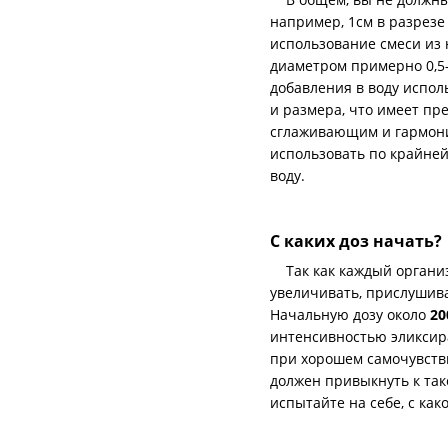
например, 1см в разрезе
использование смеси из
диаметром примерно 0,5-
добавления в воду испо
и размера, что имеет пр
сглаживающим и гармонич
использовать по крайней
воду.
С каких доз начать?
Так как каждый организ
увеличивать, прислушива
Начальную дозу около
20
интенсивностью эликсира
при хорошем самочувстви
должен привыкнуть к так
испытайте на себе, с ка