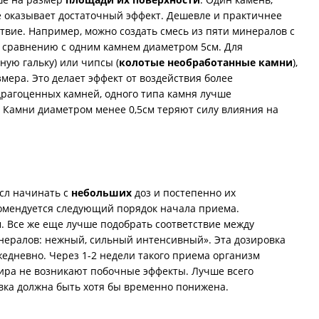
е оказывает достаточный эффект. Дешевле и практичнее
ие. Например, можно создать смесь из пяти минералов с
о сравнению с одним камнем диаметром 5см. Для
ую гальку) или чипсы (
колотые необработанные камни
),
мера. Это делает эффект от воздействия более
драгоценных камней, одного типа камня лучше
. Камни диаметром менее 0,5см теряют силу влияния на
сл начинать с
небольших
доз и постепенно их
комендуется следующий порядок начала приема.
м. Все же еще лучше подобрать соответствие между
инералов: нежный, сильный интенсивный». Эта дозировка
едневно. Через 1-2 недели такого приема организм
сира не возникают побочные эффекты. Лучше всего
ровка должна быть хотя бы временно понижена.