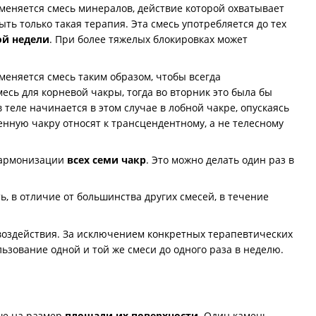
меняется смесь минералов, действие которой охватывает
ь только такая терапия. Эта смесь употребляется до тех
ой недели
. При более тяжелых блокировках может
меняется смесь таким образом, чтобы всегда
есь для корневой чакры, тогда во вторник это была бы
в теле начинается в этом случае в лобной чакре, опускаясь
енную чакру относят к трансцендентному, а не телесному
 гармонизации
всех семи чакр
. Это можно делать один раз в
ь, в отличие от большинства других смесей, в течение
воздействия. За исключением конкретных терапевтических
ьзование одной и той же смеси до одного раза в неделю.
ше на размер
площади их поверхности
. Один камень,