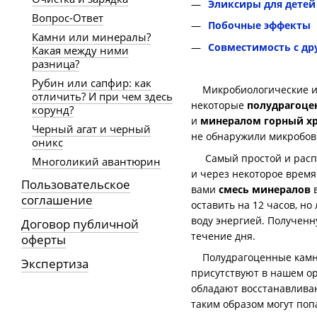
Эликсиры для детей
Вопрос-Ответ
Побочные эффекты
Камни или минералы?
Совместимость с др
Какая между ними
разница?
Рубин или сапфир: как
Микробиологические исс
отличить? И при чем здесь
некоторые
полудрагоце
корунд?
и
минералом горный
х
Черный агат и черный
не обнаружили микробов
оникс
Самый простой и распр
Многоликий авантюрин
и через некоторое время
Пользовательское
вами
смесь минералов
в
соглашение
оставить на 12 часов, но
воду энергией. Получен
Договор публичной
течение дня.
оферты
Полудрагоценные камни 
Экспертиза
присутствуют в нашем ор
обладают восстанавлива
таким образом могут поп