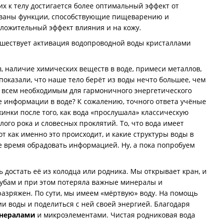
х к телу достигается более оптимальный эффект от
ированы функции, способствующие пищеварению и
ложительный эффект влияния и на кожу.
едшествует активация водопроводной воды кристаллами
 наличие химических веществ в воде, примеси металлов,
оказали, что наше тело берёт из воды нечто большее, чем
с всем необходимым для гармоничного энергетического
ие информации в воде? К сожалению, точного ответа учёные
жинки после того, как вода «прослушала» классическую
го рока и словесных проклятий. То, что вода имеет
т как именно это происходит, и какие структуры воды в
ее время обрадовать информацией. Ну, а пока попробуем
 достать её из колодца или родника. Мы открывает кран, и
рубам и при этом потеряла важные минералы и
азряжен. По сути, мы имеем «мёртвую» воду. На помощь
и воды и поделиться с ней своей энергией. Благодаря
нералами
и микроэлементами. Чистая родниковая вода