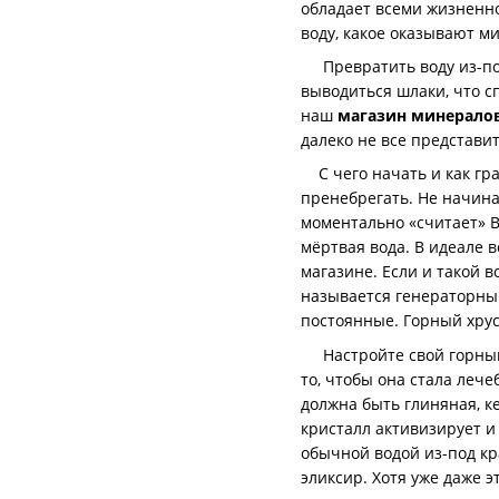
обладает всеми жизненно
воду, какое оказывают 
Превратить воду из-под 
выводиться шлаки, что с
наш
магазин минерало
далеко не все представи
С чего начать и как гр
пренебрегать. Не начина
моментально «считает» В
мёртвая вода. В идеале 
магазине. Если и такой 
называется генераторный
постоянные. Горный хрус
Настройте свой горный х
то, чтобы она стала леч
должна быть глиняная, ке
кристалл активизирует и
обычной водой из-под кр
эликсир. Хотя уже даже э