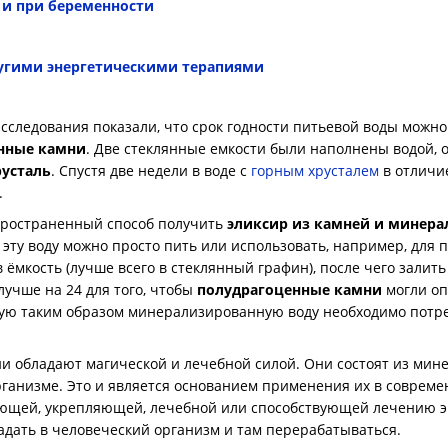
 и при беременности
угими энергетическими терапиями
ледования показали, что срок годности питьевой воды можно 
нные камни
. Две стеклянные емкости были наполнены водой, о
русталь
. Спустя две недели в воде с
горным хрусталем
в отличи
.
остраненный способ получить
эликсир из камней и минера
 эту воду можно просто пить или использовать, например, для
 ёмкость (лучше всего в стеклянный графин), после чего залит
 лучше на 24 для того, чтобы
полудрагоценные камни
могли оп
ную таким образом минерализированную воду необходимо потр
обладают магической и лечебной силой. Они состоят из мине
ганизме. Это и является основанием применения их в совреме
ющей, укрепляющей, лечебной или способствующей лечению э
адать в человеческий организм и там перерабатываться.