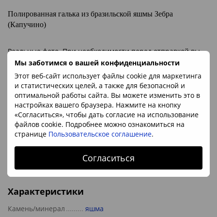
Полированная галька из бразильской яшмы Зебра
(Капучино)
Реальные фото. При необходимости перед отправкой вы
получите фото отобранных камней
Мы заботимся о вашей конфиденциальности
Этот веб-сайт использует файлы cookie для маркетинга
и статистических целей, а также для безопасной и
Минерал:
яшма
оптимальной работы сайта. Вы можете изменить это в
9-12мм
Размер:
ок.
настройках вашего браузера. Нажмите на кнопку
«Согласиться», чтобы дать согласие на использование
Происхождение камня:
Бразилия
файлов cookie. Подробнее можно ознакомиться на
странице
Пользовательское соглашение
.
Цена указана за 1уп
Заказы принимаются от 1уп. (5шт)
Согласиться
Характеристики
Камень/минерал
яшма