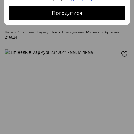
В наявності
Погодитися
Вага
8.4г
Знак Зодіаку
Лев
Походження
М'янма
Артикул
216024