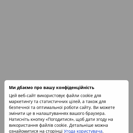
Ми дбаємо про вашу конфіденційність
Цей веб-сайт використовує файли cookie для
маркетингу та статистичних цілей, а також для
безпечної та оптимальної роботи сайту. Ви можете
змінити це в налаштуваннях вашого браузера.
Натисніть кнопку «Погодитися», щоб дати згоду на
Артикул: 216024
Шпінель в мармурі 26*23*15мм, М'янма
використання файлів cookie. Детальніше можна
ознайомитися на сторінці
Угода користувача
.
735 грн