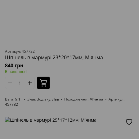
Артикул: 457732
Шпінель в мармурі 23*20*17мм, М'янма
840 грн
В наявності
Вага
9.1г
Знак Зодіаку
Лев
Походження
М'янма
Артикул
457732