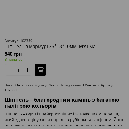
Артикул: 102350
Шпінель в мармурі 25*18*10мм, М'янма
840 грн
В наявності
Вага
3.6г
Знак Зодіаку
Лев
Походження
М'янма
Артикул
102350
Шпінель – благородний камінь з багатою
палітрою кольорів
Шпінель – один із найкрасивіших і загадкових мінералів,
який здавна цінувався нарівні з рубіном та сапфіром. Його
відтінки варіюються від насичено-червоного, рожевого та