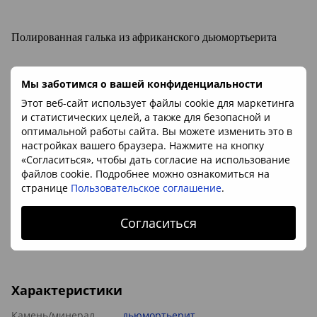
Полированная галька из африканского дьюмортьерита
Минерал:
дьюмортьерит.
Дьюмортьерит
- камень Весов
Мы заботимся о вашей конфиденциальности
Этот веб-сайт использует файлы cookie для маркетинга
Размер
: ок. 8*30мм
и статистических целей, а также для безопасной и
Происхождение камня:
Намибия
оптимальной работы сайта. Вы можете изменить это в
настройках вашего браузера. Нажмите на кнопку
«Согласиться», чтобы дать согласие на использование
Цена указана за 1г
файлов cookie. Подробнее можно ознакомиться на
странице
Пользовательское соглашение
.
Заказы принимаются от 1шт. Один камень может весить
от 7 до 15г
.
Сделайте заказ одной единицы, а количество камней в заказе и их вес мы
обсудим
с вами по телефону или по электронной почте.
Согласиться
Характеристики
Камень/минерал
дьюмортьерит