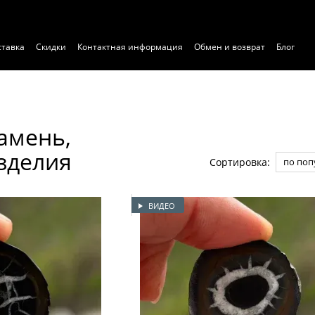
ставка
Скидки
Контактная информация
Обмен и возврат
Блог
ние
Договор публичной оферты
Экспертиза
амень,
зделия
Сортировка:
по поп
ВИДЕО