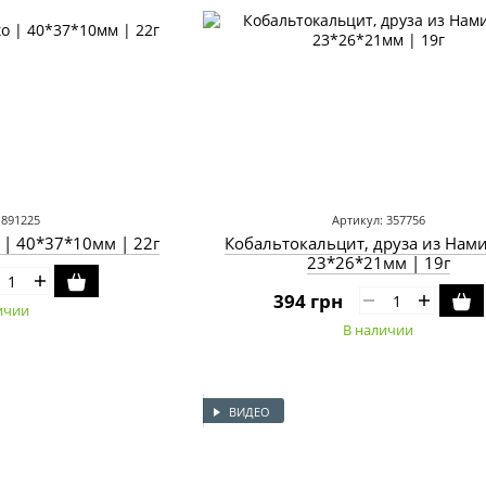
 891225
Артикул: 357756
 | 40*37*10мм | 22г
Кобальтокальцит, друза из Нам
23*26*21мм | 19г
394 грн
ичии
В наличии
ВИДЕО