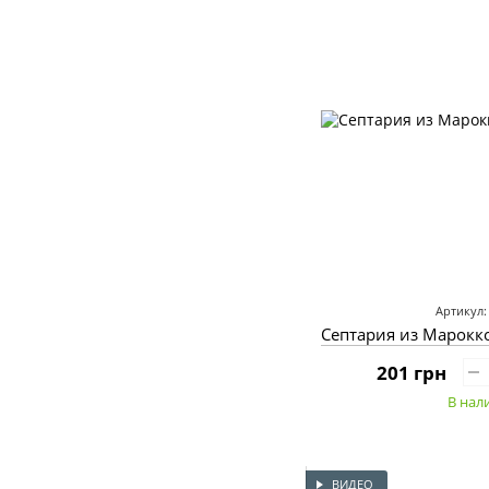
Артикул:
Септария из Марокко
201 грн
В нал
ВИДЕО