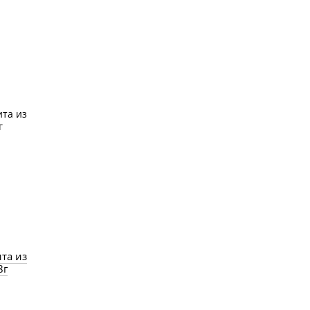
та из
8г