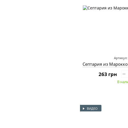
Артикул:
Септария из Марокко
263 грн
В нал
ВИДЕО