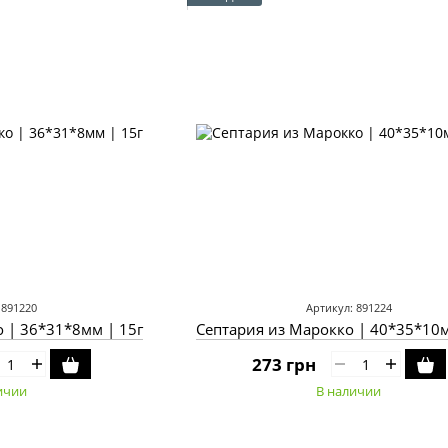
 891220
Артикул: 891224
 | 36*31*8мм | 15г
Септария из Марокко | 40*35*10м
273 грн
ичии
В наличии