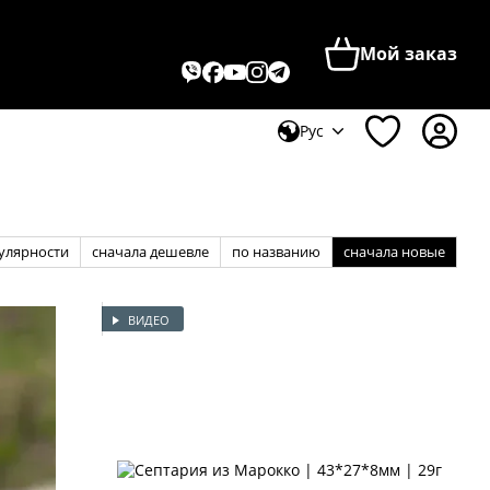
Мой заказ
Рус
улярности
сначала дешевле
по названию
сначала новые
ВИДЕО