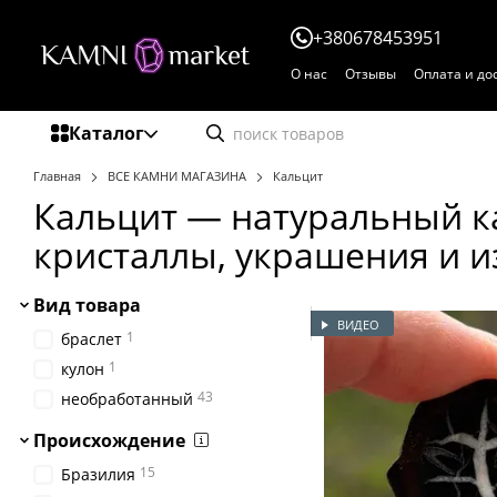
Перейти к основному контенту
+380678453951
О нас
Отзывы
Оплата и до
Пользовательское соглаше
Каталог
Главная
ВСЕ КАМНИ МАГАЗИНА
Кальцит
Кальцит — натуральный к
кристаллы, украшения и и
Вид товара
ВИДЕО
1
браслет
1
кулон
43
необработанный
Происхождение
15
Бразилия