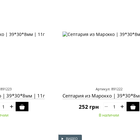
 891223
Артикул: 891222
 | 39*30*8мм | 11г
252 грн
ичии
В наличии
ВИДЕО