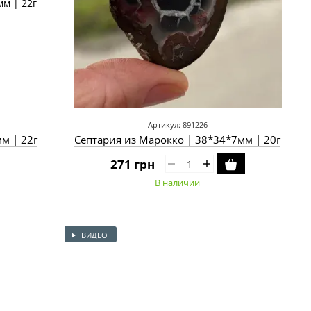
Артикул: 891226
м | 22г
Септария из Марокко | 38*34*7мм | 20г
271 грн
В наличии
ВИДЕО