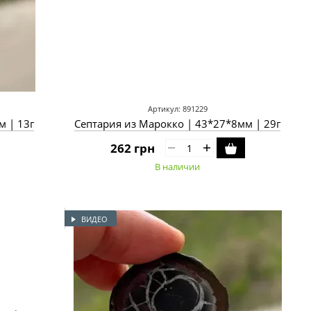
Артикул: 891229
м | 13г
Септария из Марокко | 43*27*8мм | 29г
262 грн
В наличии
ВИДЕО