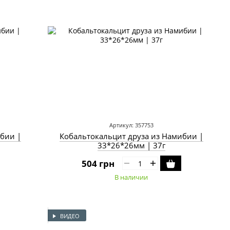
Артикул: 357753
бии |
Кобальтокальцит друза из Намибии |
33*26*26мм | 37г
504 грн
В наличии
ВИДЕО