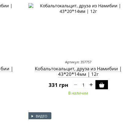
Артикул: 357757
ибии |
Кобальтокальцит, друза из Намибии |
43*20*14мм | 12г
331 грн
В наличии
ВИДЕО