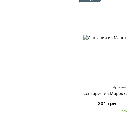
Артикул:
Септария из Марокко
201 грн
В нал