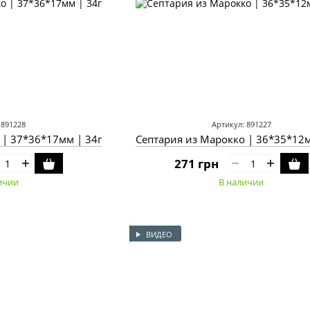
 891228
Артикул: 891227
 | 37*36*17мм | 34г
Септария из Марокко | 36*35*12м
271 грн
ичии
В наличии
ВИДЕО