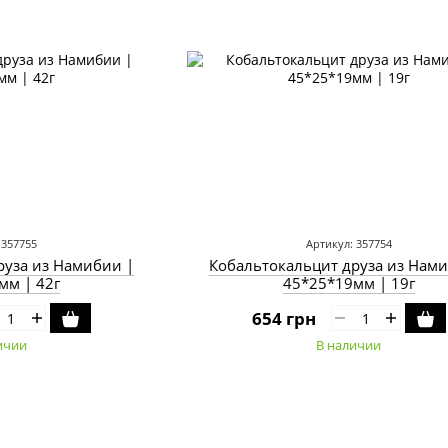
 357755
Артикул: 357754
руза из Намибии |
Кобальтокальцит друза из Нами
мм | 42г
45*25*19мм | 19г
654 грн
ичии
В наличии