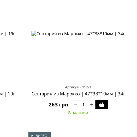
Артикул: 891221
Септария из Марокко | 39*30*8мм | 19г
Септария из Марокко | 47*38*10мм | 34г
263 грн
В наличии
ВИДЕО