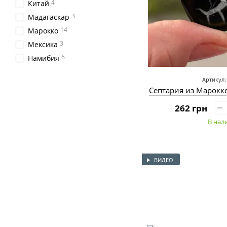
4
Китай
3
Мадагаскар
14
Марокко
3
Мексика
6
Намибия
Артикул:
Септария из Марокко
262 грн
В нал
ВИДЕО