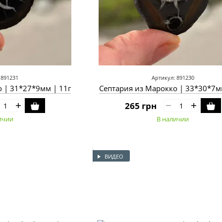
 891231
Артикул: 891230
 | 31*27*9мм | 11г
Септария из Марокко | 33*30*7м
265 грн
ичии
В наличии
ВИДЕО