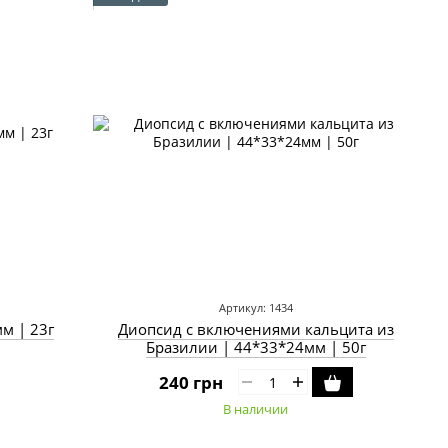
Артикул: 1434
м | 23г
Диопсид с включениями кальцита из
Бразилии | 44*33*24мм | 50г
240 грн
В наличии