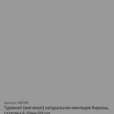
Артикул: 400399
Туркенит (магнезит) натуральная имитация бирюзы,
галтовка 6-10мм 50г/уп