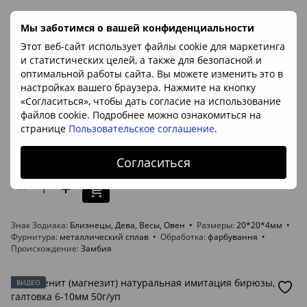
Мы заботимся о вашей конфиденциальности
Этот веб-сайт использует файлы cookie для маркетинга
и статистических целей, а также для безопасной и
оптимальной работы сайта. Вы можете изменить это в
настройках вашего браузера. Нажмите на кнопку
«Согласиться», чтобы дать согласие на использование
файлов cookie. Подробнее можно ознакомиться на
Артикул: 625891
странице
Пользовательское соглашение
.
Подвеска Сердце из туркенита, 2см
105 грн
Согласиться
В наличии
Знак Зодиака
Близнецы, Дева, Весы, Овен
Размеры
20*20*4мм
Фурнитура
металлический сплав
Обработка
фарбування
Происхождение
Замбия
ВИДЕО