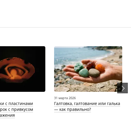
31 марта 2026
ки с пластинами
Галтовка, галтование или галька
арок с привкусом
— как правильно?
важения