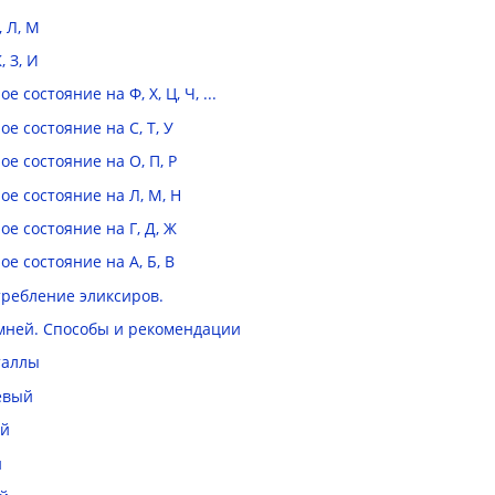
 Л, М
 З, И
состояние на Ф, Х, Ц, Ч, ...
е состояние на С, Т, У
е состояние на О, П, Р
е состояние на Л, М, Н
е состояние на Г, Д, Ж
е состояние на А, Б, В
требление эликсиров.
амней. Способы и рекомендации
таллы
евый
ый
й