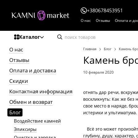
Перейти к основному контенту
+380678453951
О нас
Отзывы
Оплата и до
Пользовательское соглаше
Каталог
О нас
Главная
Блог
Камень бр
Камень бр
Отзывы
Оплата и доставка
10 февраля 2020
Скидки
Контактная информация
отнять дар речи, вскружит
воскликнуть: Как же без
Обмен и возврат
свое место в наряде, бро
Блог
истерики и ультиматума. 
Воздействие камней
Всё это может произойти
Эликсиры
глубину, душу, характер,
Очистка и зарядка