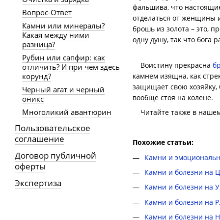
фальшива, что настоящие
Вопрос-Ответ
отделаться от женщины и
Камни или минералы?
брошь из золота – это, 
Какая между ними
одну душу, так что бога 
разница?
Рубин или сапфир: как
Воистину прекрасна
б
отличить? И при чем здесь
корунд?
камнем изящна, как стрек
защищает свою хозяйку, 
Черный агат и черный
вообще стоя на колене.
оникс
Многоликий авантюрин
Читайте также в нашем 
Пользовательское
соглашение
Похожие статьи:
Договор публичной
Камни и эмоциональн
оферты
Камни и болезни на Ц 
Экспертиза
Камни и болезни на У,
Камни и болезни на Р,
Камни и болезни на Н,