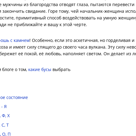
 мужчины из благородства отводят глаза, пытаются перевести
 закончить свидание. Горе тому, чей начальник-женщина исполь
простите, примитивный способ воздействовать на умную женщи
ради не приближайте и вашу к этой черте.
рошь с камнем
! Особенно, если это аскетичная, но горделивая 
оза и имеет силу спящего до своего часа вулкана. Эту силу не
бережет её покой, её любовь, наполняет светом. Он делает из
блоге о том,
какие бусы
выбрать
ое состояние
- Я
 Ф, Х
 С, Т
 О, П