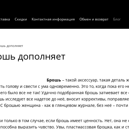
ставка
Скидки
Контактная информация
Обмен и возврат
Блог
ние
Договор публичной оферты
Экспертиза
ошь дополняет
ошь дополняет
Брошь
– такой аксессуар, такая деталь 
ь голову и свести с ума одновременно. Это то, когда пока его н
 него было все не так! Удачно подобранная брошь затмевает все
шь исследует все надетое до неё, вносит коррективы, поправляе
С брошью женщина - как в глянцевом журнале, без неё – почти ч
 только в том случае, если брошь имеет ценность. Нет, она не
 способна выразить чувство. Увы, пластмассовая брошка, как и 