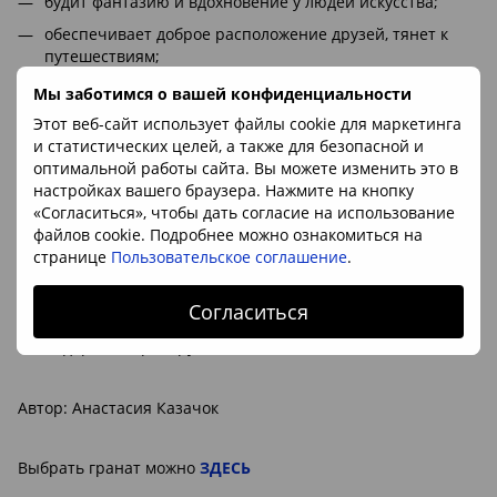
будит фантазию и вдохновение у людей искусства;
обеспечивает доброе расположение друзей, тянет к
путешествиям;
отводит опасность и защищает от измен;
Мы заботимся о вашей конфиденциальности
очищает и тонизирует систему лимфо- и
Этот веб-сайт использует файлы cookie для маркетинга
кровообращения, дыхания, пищеварения;
и статистических целей, а также для безопасной и
оптимальной работы сайта. Вы можете изменить это в
гранат вселяет уверенность, спокойствие и чувство
настройках вашего браузера. Нажмите на кнопку
безопасности;
«Согласиться», чтобы дать согласие на использование
укрепляет внутреннюю силу для принятия верных
файлов cookie. Подробнее можно ознакомиться на
решений и осуществления перемен;
странице
Пользовательское соглашение
.
камень любви и преданности. Он стимулирует
искренность и честность в личных отношениях между
Согласиться
людьми, если приобрести 2 кристаллика граната и
подарить партнёру.
Автор: Анастасия Казачок
Выбрать гранат можно
ЗДЕСЬ