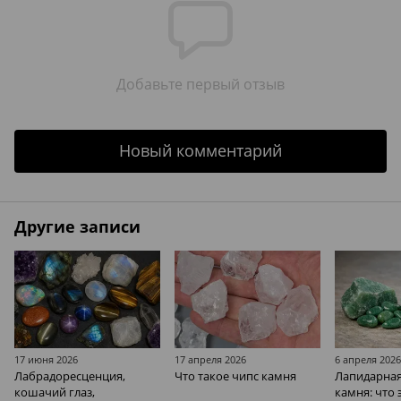
Добавьте первый отзыв
Новый комментарий
Другие записи
17 июня 2026
17 апреля 2026
6 апреля 202
Лабрадоресценция,
Что такое чипс камня
Лапидарная
кошачий глаз,
камня: что 