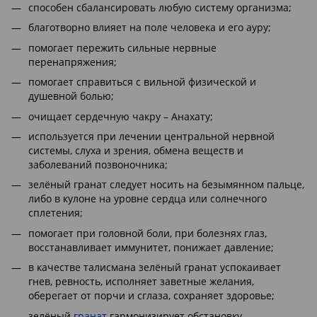
способен сбалансировать любую систему организма;
благотворно влияет на поле человека и его ауру;
помогает пережить сильные нервные
перенапряжения;
помогает справиться с вильной физической и
душевной болью;
очищает сердечную чакру – Анахату;
используется при лечении центральной нервной
системы, слуха и зрения, обмена веществ и
заболеваний позвоночника;
зелёный гранат следует носить на безымянном пальце,
либо в кулоне на уровне сердца или солнечного
сплетения;
помогает при головной боли, при болезнях глаз,
восстанавливает иммунитет, понижает давление;
в качестве талисмана зелёный гранат успокаивает
гнев, ревность, исполняет заветные желания,
оберегает от порчи и сглаза, сохраняет здоровье;
зелёный
гранат
гармонизирует обстановку,