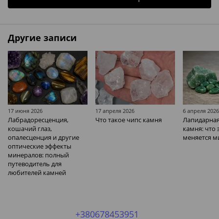
Другие записи
17 июня 2026
17 апреля 2026
6 апреля 202
Лабрадоресценция,
Что такое чипс камня
Лапидарная
кошачий глаз,
камня: что 
опалесценция и другие
меняется м
оптические эффекты
минералов: полный
путеводитель для
любителей камней
+380678453951