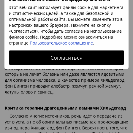
рецепты требуют того, чтобы драгоценные камни
кипятились в вине или пиве, перед тем как частично
Этот веб-сайт использует файлы cookie для маркетинга
нагревались на солнце, или при помощи букового или
и статистических целей, а также для безопасной и
липового дерева. Если верить Хильдегард фон Бинген, то
оптимальной работы сайта. Вы можете изменить это в
для каждой болезни «вырос» драгоценный камень –
настройках вашего браузера. Нажмите на кнопку
проблемы с сердцем, кровообращением и желудком
«Согласиться», чтобы дать согласие на использование
лечатся наряду с температурой, нарушениями сна,
файлов cookie. Подробнее можно ознакомиться на
гриппом, метеозависимостью, сложностью с
странице
Пользовательское соглашение
.
концентрацией, вздутием, подагрой, головной болью,
артритом, а также артрозом и отравлением.
Согласиться
От некоторых камней и металлов Хильдегард чётко
отговаривает. Основание на лицо: это - или экземпляры,
которые не лечат болезнь или даже являются ядовитыми
для организма человека. В качестве примера Хильдегард
фон Бинген приводит алебастр, жемчуг, речной жемчуг,
латунь, олово и свинец.
Критика терапии драгоценными камнями Хильдегард
Согласно многих источников, речь идёт о передаче из
уст в уста, а не об оригинальных письменах, происходящих
из-под пера Хильдегард фон Бинген. Вероятность того, что