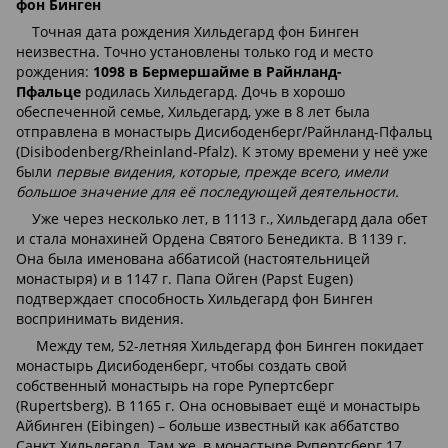
фон Бинген
Точная дата рождения Хильдегард фон Бинген
неизвестна. Точно установлены только год и место
рождения:
1098 в Бермершайме в Райнланд-
Пфальце
родилась Хильдегард. Дочь в хорошо
обеспеченной семье, Хильдегард, уже в 8 лет была
отправлена в монастырь Дисибоденберг/Райнланд-Пфальц
(Disibodenberg/Rheinland-Pfalz). К этому времени у неё уже
были
первые видения, которые, прежде всего, имели
большое значение для её последующей деятельности.
Уже через несколько лет, в 1113 г., Хильдегард дала обет
и стала монахиней Ордена Святого Бенедикта. В 1139 г.
Она была именована аббатисой (настоятельницей
монастыря) и в 1147 г. Папа Ойген (Papst Eugen)
подтверждает способность Хильдегард фон Бинген
воспринимать видения.
Между тем, 52-летняя Хильдегард фон Бинген покидает
монастырь Дисибоденберг, чтобы создать свой
собственный монастырь на горе Рупертсберг
(Rupertsberg). В 1165 г. Она основывает ещё и монастырь
Айбинген (Eibingen) – больше известный как аббатство
Санкт Хильдегард. Там же, в монастыре Рупертсберг 17