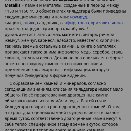
Metallis
– Камни и Металлы; созданные в период между
1150 и 1160 гг. В обеих книгах Хильдегард были приведены
следующие минералы и камни:
изумруд
,
гиацинт,
оникс
, сардоникс,
сапфир
,
топаз
,
хризолит
,
яшма
,
празем, халцедон, хризопраз, карбункул/
рубин, аметист, агат, алмаз, магнетит, янтарь, речной
жемчуг, жемчуг, карнеол, алебастр, известняк, кирпич и,
так называемые остальные камни. В книге о металлах
привлекают также внимание золото, медь, серебро, сталь,
свинец, латунь и олово. Детально она описывает в форме
анкеты по каждому камню его возникновение и
применение как лекарства – информация, которую
получала Хильдегард в форме видений.
С образованием камней и минералов, согласно
сегодняшним знаниям, описания Хильдегард имеют мало
общего. По её представлению драгоценные камни
образовывались из огня и/или воды. В этой связи
Хильдегард говорит о росте драгоценных камней. О том,
что рост драгоценных камней осуществляется в разное
время суток, соответственно драгоценные камни несут в
себе тепло, специфичное этому времени суток, которое
используется в терапии драгоценными камнями.