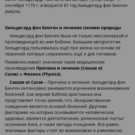
сентября 1179 г. в возрасте 81 год Хильдегард фон Бинген
умерла.
Хильдегард фон Бинген и лечение силами природы
Хильдегард фон Бинген была не только миссионеркой и
проповедницей во имя Библии. Большим авторитетом
Хильдегард пользовалась ещё при жизни на основе её
творений, которые сохранились ещё и для потомков.
Поимённо имеют значение такие медицинские
произведения
Причина и лечение (Causae et
Curae)
и
Физика (Physica)
.
Causae et Curae
– Причина и лечение: Хильдегард фон
Бинген интенсивно занимается изучением возникновения
болезней. Как верная Библии христианка она
представляет точку зрения, что,
безнравственное
поведение является основой болезней
. Другими
факторами, на которых основывается человеческое
здоровье, являются диета/питание, религиозные посты/
осознание Бога, а также методы очищения. Все равно
значимые факторы стоят во взаимосвязи и равновесии