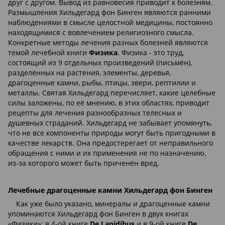
друг с другом. Вывод из равновесия приводит к болезням.
Размышления Хильдегард фон Бинген являются ранними
наблюдениями в смысле целостной медицины, постоянно
находящимися с вовлечением религиозного смысла.
Конкретные методы лечения разных болезней являются
темой лечебной книги
Физика
. Физика - это труд,
состоящий из 9 отдельных произведений (письмён),
разделённых на растения, элементы, деревья,
драгоценные камни, рыбы, птицы, звери, рептилии и
металлы. Святая Хильдегард перечисляет, какие целебные
силы заложены, по её мнению, в этих областях, приводит
рецепты для лечения разнообразных телесных и
душевных страданий. Хильдегард не забывает упомянуть,
что не все компоненты природы могут быть пригодными в
качестве лекарств. Она предостерегает от неправильного
обращения с ними и их применения не по назначению,
из-за которого может быть приченён вред.
Лечебные драгоценные камни Хильдегард фон Бинген
Как уже было указано, минералы и драгоценные камни
упоминаются Хильдегард фон Бинген в двух книгах
«Физики»: в 4-ой книге
De Lapidibus
и в 9-ой книге
De