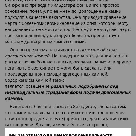
Синхронно приводит Хильдегард фон Бинген простое
основание, почему, по её мнению, драгоценные камни
подходят в качестве лекарства. Она приводит сравнение
чёрта с болезнями; возникновение из огня, которое чёрту
напоминает огонь чистилища. Поэтому и не уступает чёрт,
постоянно индивидуализирует болезни, препятствует
контакту драгоценных камней с ними.
Она по-прежнему настаивает на
позитивной силе
драгоценных камней
. Не поддерживаются деяния чёрта и
распутство: любовные напитки, околдовывание или другие
негативные состояние не могут быть сделаны или
произведены при помощи драгоценных камней.
Содержанием Камней также
является, освещение
различных, подобранных под
индивидуальные страдания форм подачи драгоценных
камней.
Некоторые болезни, согласно Хильдегард, лечатся тем,
что камни накладываются снаружи, в качестве ношения
приятного предмета в руке (приятного, для осязания) или
как ожерелье. Другие, измельчённые в порошок,
добавляются в напитки, супы или выпечку. А иные
Мы заботимся о вашей конфиденциальности