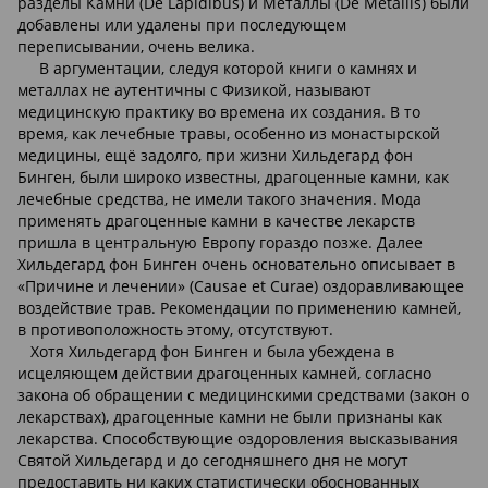
разделы Камни (De Lapidibus) и Металлы (De Metallis) были
добавлены или удалены при последующем
переписывании, очень велика.
В аргументации, следуя которой книги о камнях и
металлах не аутентичны с Физикой, называют
медицинскую практику во времена их создания. В то
время, как лечебные травы, особенно из монастырской
медицины, ещё задолго, при жизни Хильдегард фон
Бинген, были широко известны, драгоценные камни, как
лечебные средства, не имели такого значения. Мода
применять драгоценные камни в качестве лекарств
пришла в центральную Европу гораздо позже. Далее
Хильдегард фон Бинген очень основательно описывает в
«Причине и лечении» (Causae et Curae) оздоравливающее
воздействие трав. Рекомендации по применению камней,
в противоположность этому, отсутствуют.
Хотя Хильдегард фон Бинген и была убеждена в
исцеляющем действии драгоценных камней, согласно
закона об обращении с медицинскими средствами (закон о
лекарствах), драгоценные камни не были признаны как
лекарства. Способствующие оздоровления высказывания
Святой Хильдегард и до сегодняшнего дня не могут
предоставить ни каких статистически обоснованных