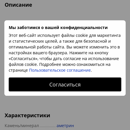
Описание
Полированная галька из натурального аметрина
Мы заботимся о вашей конфиденциальности
Этот веб-сайт использует файлы cookie для маркетинга
Закажите оберег из натурального боливийского аметрина
и статистических целей, а также для безопасной и
в форме гальки размером с фасоль. Это очень удобно для
оптимальной работы сайта. Вы можете изменить это в
ношения в бумажнике или сумочке. Сделайте приятный
настройках вашего браузера. Нажмите на кнопку
подарок дорогому человеку, используйте энергию и
«Согласиться», чтобы дать согласие на использование
любовь этого камня
файлов cookie. Подробнее можно ознакомиться на
странице
Пользовательское соглашение
.
Минерал:
аметрин
Согласиться
Размер:
ок. 9-15мм
Происхождение камня:
Боливия
Характеристики
Камень/минерал
аметрин