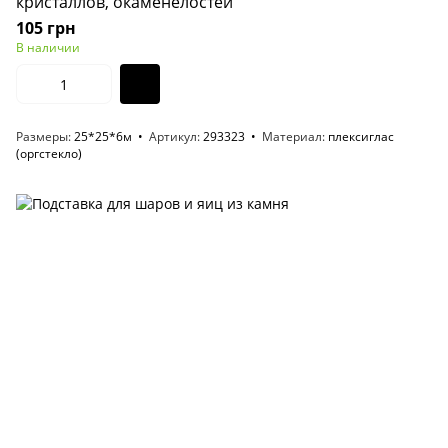
кристаллов, окаменелостей
105 грн
В наличии
Размеры
25*25*6м
Артикул
293323
Материал
плексиглас
(оргстекло)