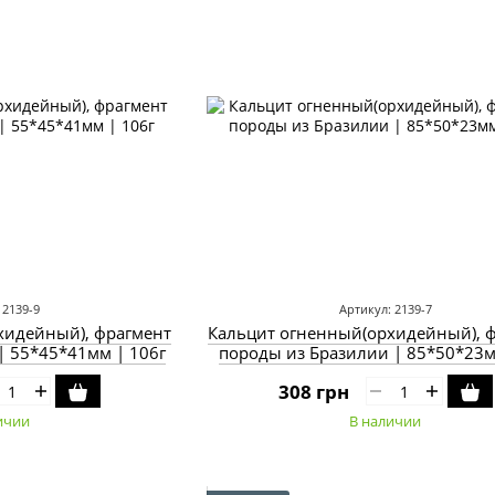
 2139-9
Артикул: 2139-7
хидейный), фрагмент
Кальцит огненный(орхидейный), 
| 55*45*41мм | 106г
породы из Бразилии | 85*50*23м
308 грн
ичии
В наличии