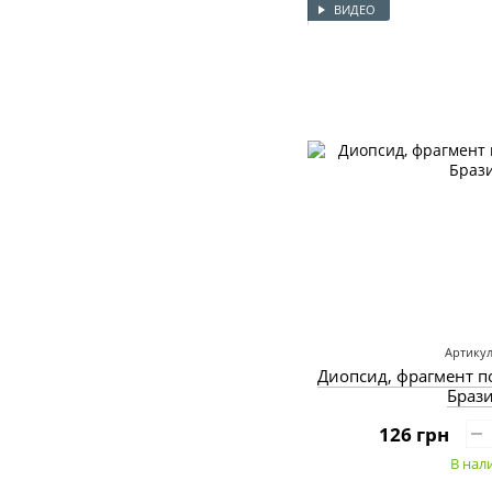
ВИДЕО
Артикул
Диопсид, фрагмент п
Браз
126 грн
В нал