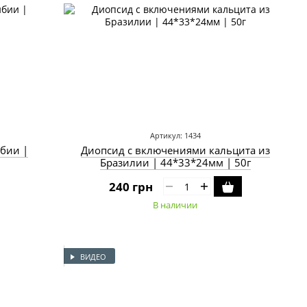
Артикул: 1434
бии |
Диопсид с включениями кальцита из
Бразилии | 44*33*24мм | 50г
240 грн
В наличии
ВИДЕО