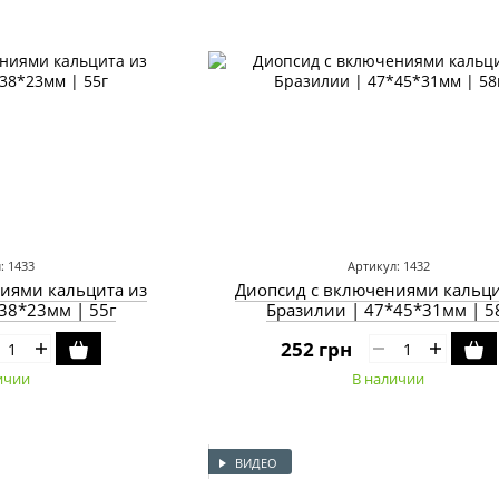
: 1433
Артикул: 1432
иями кальцита из
Диопсид с включениями кальци
38*23мм | 55г
Бразилии | 47*45*31мм | 5
252 грн
ичии
В наличии
ВИДЕО