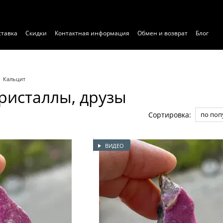
ставка
Скидки
Контактная информация
Обмен и возврат
Блог
ние
Договор публичной оферты
Экспертиза
Кальцит
ристаллы, друзы
ы
Сортировка:
по поп
ВИДЕО