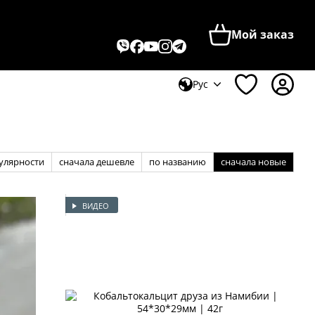
Мой заказ
Рус
улярности
сначала дешевле
по названию
сначала новые
ВИДЕО