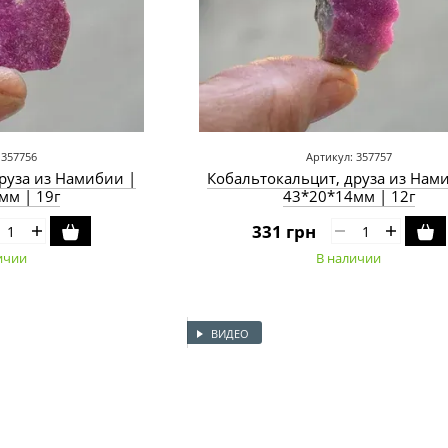
 357756
Артикул: 357757
руза из Намибии |
Кобальтокальцит, друза из Нам
мм | 19г
43*20*14мм | 12г
331 грн
ичии
В наличии
ВИДЕО