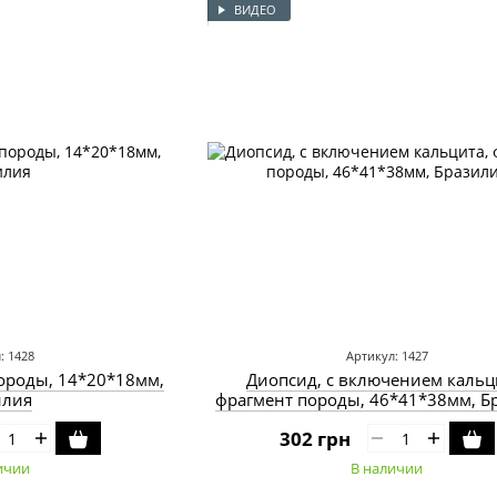
ВИДЕО
: 1428
Артикул: 1427
ороды, 14*20*18мм,
Диопсид, с включением кальц
илия
фрагмент породы, 46*41*38мм, Б
302 грн
ичии
В наличии