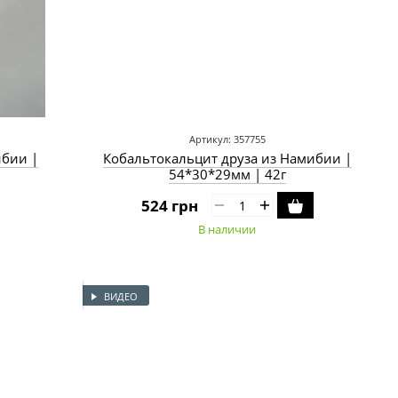
Артикул: 357755
ибии |
Кобальтокальцит друза из Намибии |
54*30*29мм | 42г
524 грн
В наличии
ВИДЕО