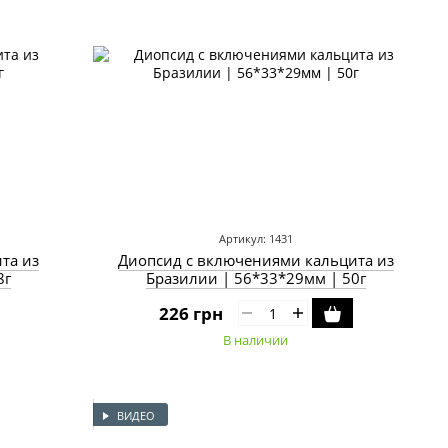
Артикул: 1431
та из
Диопсид с включениями кальцита из
8г
Бразилии | 56*33*29мм | 50г
226 грн
В наличии
ВИДЕО