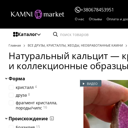
Перейти к основному контенту
+380678453951
О нас
Отзывы
Оплата и до
Пользовательское соглаше
Каталог
Главная
ВСЕ ДРУЗЫ, КРИСТАЛЛЫ, ЖЕОДЫ, НЕОБРАБОТАННЫЕ КАМНИ
Натуральный кальцит — к
и коллекционные образц
Форма
ВИДЕО
4
кристалл
8
друза
фрагмент кристалла,
16
породы/чипс
Происхождение
15
Бразилия