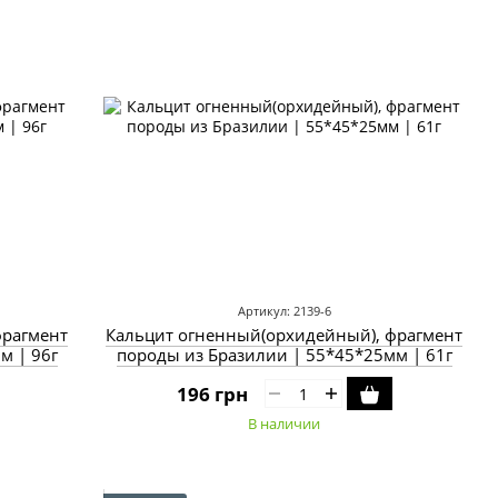
Артикул: 2139-6
фрагмент
Кальцит огненный(орхидейный), фрагмент
м | 96г
породы из Бразилии | 55*45*25мм | 61г
196 грн
В наличии