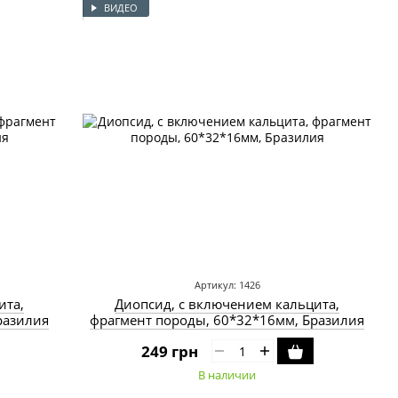
ВИДЕО
Артикул: 1426
ита,
Диопсид, с включением кальцита,
разилия
фрагмент породы, 60*32*16мм, Бразилия
249 грн
В наличии