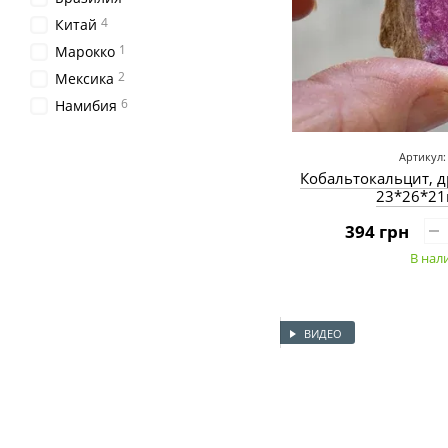
4
Китай
1
Марокко
2
Мексика
6
Намибия
Артикул:
Кобальтокальцит, д
23*26*21
394 грн
В нал
ВИДЕО