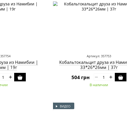
 357754
Артикул: 357753
руза из Намибии |
Кобальтокальцит друза из Нами
мм | 19г
33*26*26мм | 37г
504 грн
ичии
В наличии
ВИДЕО