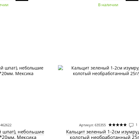
ичии
В наличии
1
 462622
Артикул: 635355
й шпат), небольшие
Кальцит зеленый 1-2см изумр
0*20мм. Мексика
колотый необработанный 25г