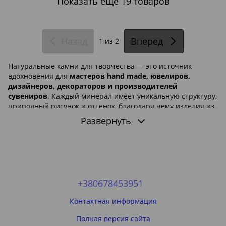
Показать еще 19 товаров
Назад
Вперед
1
из 2
Натуральные камни для творчества — это источник
вдохновения для
мастеров hand made, ювелиров,
дизайнеров, декораторов и производителей
сувениров
. Каждый минерал имеет уникальную структуру,
природный рисунок и оттенок, благодаря чему изделия из
натурального камня всегда выглядят
оригинально и
Развернуть
эксклюзивно
.
В этой категории представлены
натуральные минералы
и камни для творчества
, которые идеально подходят для
создания украшений, сувениров, декоративных элементов
и дизайнерских изделий. Здесь можно найти
агат, кварц,
аметист, обсидиан, флюорит, сердолик, яшму и
+380678453951
многие другие природные минералы
, используемые
мастерами по всему миру.
Контактная информация
Природные камни открывают
безграничные
Полная версия сайта
возможности для творчества
. Их применяют в