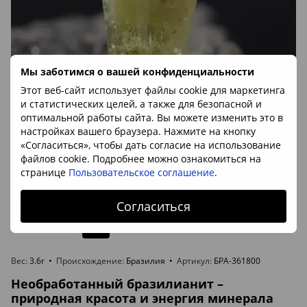
Мы заботимся о вашей конфиденциальности
Этот веб-сайт использует файлы cookie для маркетинга
и статистических целей, а также для безопасной и
оптимальной работы сайта. Вы можете изменить это в
настройках вашего браузера. Нажмите на кнопку
«Согласиться», чтобы дать согласие на использование
Артикул: БРА-361800
файлов cookie. Подробнее можно ознакомиться на
Бразилианит, кристалл 29*10*7мм, 3.6г, Бразилия
странице
Пользовательское соглашение
.
3 938 грн
В наличии
Согласиться
Вес
3.6г
Происхождение
Бразилия
Артикул
БРА-361800
Необработанный бразилианит –
природная красота и энергия минерала