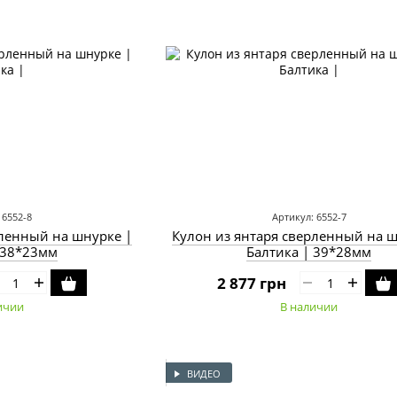
 6552-8
Артикул: 6552-7
рленный на шнурке |
Кулон из янтаря сверленный на ш
 38*23мм
Балтика | 39*28мм
2 877 грн
ичии
В наличии
ВИДЕО