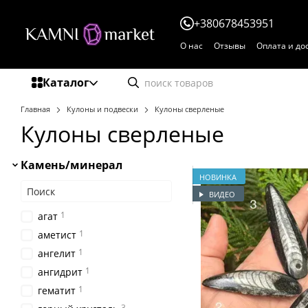
Перейти к основному контенту
+380678453951
О нас
Отзывы
Оплата и до
Пользовательское соглаше
Каталог
Главная
Кулоны и подвески
Кулоны сверленые
Кулоны сверленые
Камень/минерал
НОВИНКА
ВИДЕО
1
агат
1
аметист
1
ангелит
1
ангидрит
1
гематит
3