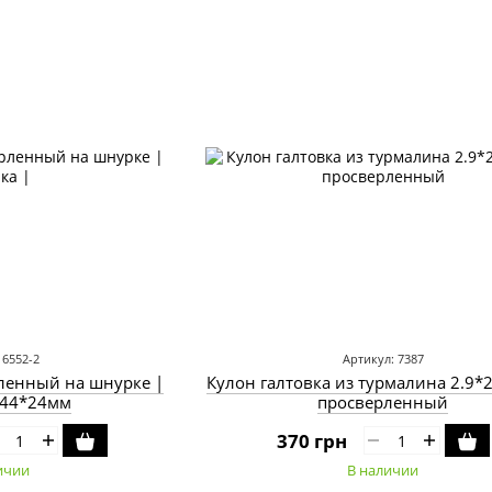
 6552-2
Артикул: 7387
рленный на шнурке |
Кулон галтовка из турмалина 2.9*2
 44*24мм
просверленный
370 грн
ичии
В наличии