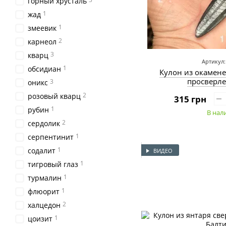
горный хрусталь
1
жад
1
змеевик
2
карнеол
3
кварц
Артикул:
1
обсидиан
Кулон из окамене
просверл
3
оникс
2
розовый кварц
315 грн
1
рубин
В нал
2
сердолик
1
серпентинит
1
содалит
ВИДЕО
1
тигровый глаз
1
турмалин
1
флюорит
2
халцедон
1
цоизит