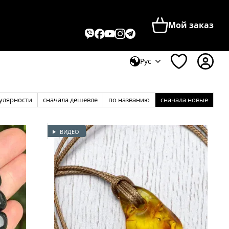
Мой заказ
Рус
улярности
сначала дешевле
по названию
сначала новые
ВИДЕО