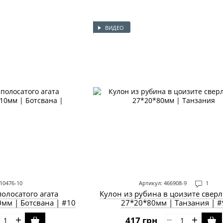
ВИДЕО
10476-10
Артикул: 466908-9
1
полосатого агата
Кулон из рубина в цоизите свер
мм | Ботсвана | #10
27*20*80мм | Танзания | #
417 грн