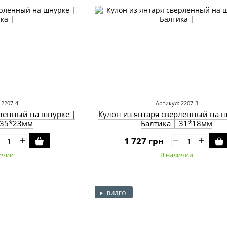
 2207-4
Артикул: 2207-3
рленный на шнурке |
Кулон из янтаря сверленный на ш
 35*23мм
Балтика | 31*18мм
1 727 грн
ичии
В наличии
ВИДЕО