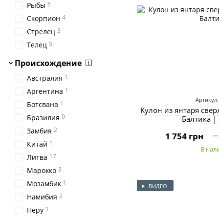
6
Рыбы
4
Скорпион
3
Стрелец
5
Телец
Происхождение
1
Австралия
1
Аргентина
Артикул:
1
Ботсвана
Кулон из янтаря све
9
Бразилия
Балтика |
2
Замбия
1 754 грн
1
Китай
В нал
17
Литва
3
Марокко
1
Мозамбик
ВИДЕО
2
Намибия
1
Перу