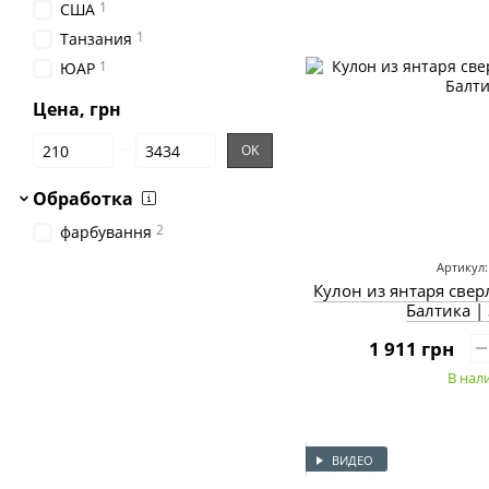
1
США
1
Танзания
1
ЮАР
Цена, грн
От Цена, грн
До Цена, грн
OK
Обработка
2
фарбування
Артикул:
Кулон из янтаря све
Балтика |
1 911 грн
В нал
ВИДЕО