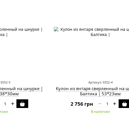
 6552-5
Артикул: 6552-4
рленный на шнурке |
Кулон из янтаря сверленный на ш
 38*30мм
Балтика | 53*23мм
2 756 грн
ичии
В наличии