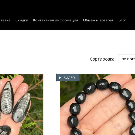
ставка
Скидки
Контактная информация
Обмен и возврат
Блог
ние
Договор публичной оферты
Экспертиза
Сортировка:
по поп
ВИДЕО