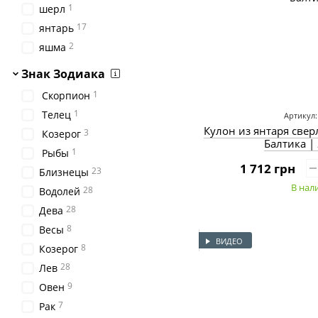
1
шерл
17
янтарь
2
яшма
Знак Зодиака
1
Скорпион
1
Телец
Артикул:
Кулон из янтаря све
3
Козерог
Балтика |
1
Рыбы
1 712 грн
23
Близнецы
В нал
28
Водолей
28
Дева
8
Весы
ВИДЕО
8
Козерог
28
Лев
9
Овен
7
Рак