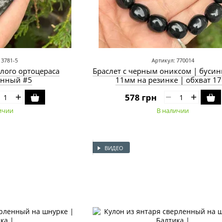
 3781-5
Артикул: 770014
лого ортоцераса
Браслет с черным ониксом | бусины
енный #5
11мм на резинке | обхват 1
578 грн
ичии
В наличии
ВИДЕО