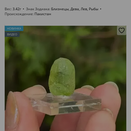
Вес
3.42г
Знак Зодиака
Близнецы, Дева, Лев, Рыбы
Происхождение
Пакистан
НОВИНКА
ВИДЕО