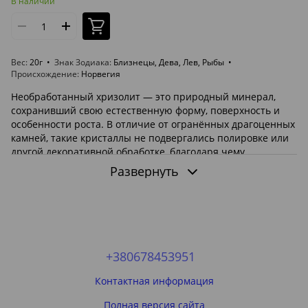
В наличии
Вес
20г
Знак Зодиака
Близнецы, Дева, Лев, Рыбы
Происхождение
Норвегия
Необработанный хризолит — это природный минерал,
сохранивший свою естественную форму, поверхность и
особенности роста. В отличие от огранённых драгоценных
камней, такие кристаллы не подвергались полировке или
другой декоративной обработке, благодаря чему
позволяют увидеть минерал именно таким, каким он
Развернуть
сформировался в недрах Земли миллионы лет назад.
В этой категории представлены природные кристаллы
хризолита, образцы в породе и другие коллекционные
минералы без обработки. Они представляют интерес для
коллекционеров, геммологов, геологов, музеев, учебных
коллекций и всех, кто увлекается миром природных
+380678453951
минералов.
Контактная информация
Для большинства товаров используются
реальные
фотографии и видео
. Если в карточке товара указано, что
Полная версия сайта