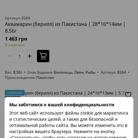
Артикул: 8264
Аквамарин (берилл) из Пакистана | 28*16*14мм |
8.56г
1 463 грн
В наличии
Вес
8,56г
Знак Зодиака
Близнецы, Овен, Рыбы
Артикул
8264
Происхождение
Пакистан
НОВИНКА
ВИДЕО
Мы заботимся о вашей конфиденциальности
Этот веб-сайт использует файлы cookie для маркетинга
и статистических целей, а также для безопасной и
оптимальной работы сайта. Вы можете изменить это в
настройках вашего браузера. Нажмите на кнопку
«Согласиться», чтобы дать согласие на использование