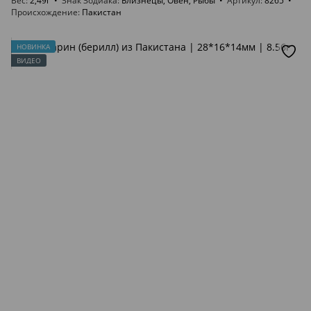
Вес
2,49г
Знак Зодиака
Близнецы, Овен, Рыбы
Артикул
8265
Происхождение
Пакистан
НОВИНКА
ВИДЕО