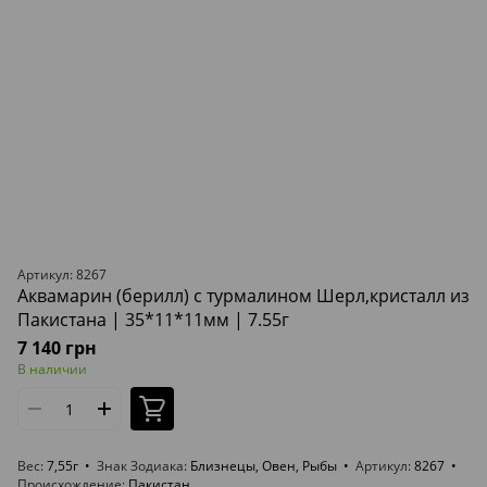
Артикул: 8267
Аквамарин (берилл) с турмалином Шерл,кристалл из
Пакистана | 35*11*11мм | 7.55г
7 140 грн
В наличии
Вес
7,55г
Знак Зодиака
Близнецы, Овен, Рыбы
Артикул
8267
Происхождение
Пакистан