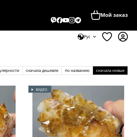
Мой заказ
Рус
улярности
сначала дешевле
по названию
сначала новые
ВИДЕО