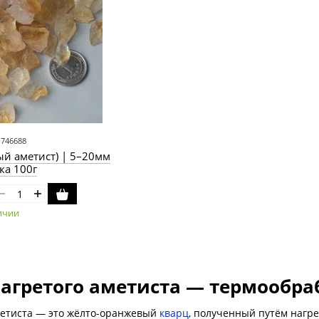
 746688
ый аметист) | 5–20мм
ка 100г
ичии
нагретого аметиста — термообр
метиста — это жёлто-оранжевый
кварц
, полученный путём нагр