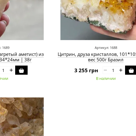
: 1689
Артикул: 1688
агретый аметист) из
Цитрин, друза кристаллов, 101*1
34*24мм | 38г
вес 500г Бразил
3 255 грн
ичии
В наличии