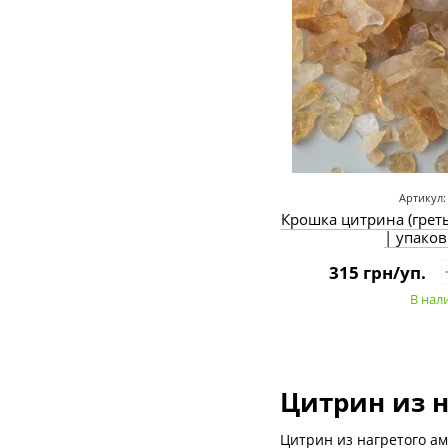
Артикул:
Крошка цитрина (грет
| упаков
315 грн/уп.
В нал
Цитрин из 
Цитрин из нагретого а