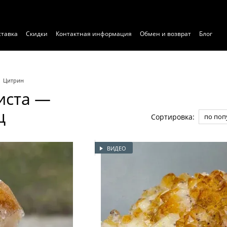
ставка
Скидки
Контактная информация
Обмен и возврат
Блог
ние
Договор публичной оферты
Экспертиза
Цитрин
иста —
ц
Сортировка:
по поп
ВИДЕО