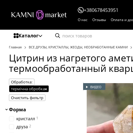
Перейти к основному контенту
+380678453951
О нас
Отзывы
Оплата и до
Пользовательское соглаше
Каталог
Главная
ВСЕ ДРУЗЫ, КРИСТАЛЛЫ, ЖЕОДЫ, НЕОБРАБОТАННЫЕ КАМНИ
Цитрин из нагретого амет
термообработанный квар
Обработка:
ВИДЕО
термічна обробка
Очистить фильтр
Форма
1
кристалл
2
друза