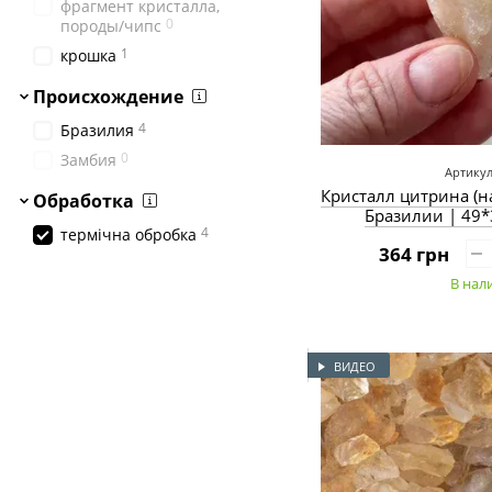
фрагмент кристалла,
0
породы/чипс
1
крошка
Происхождение
4
Бразилия
0
Замбия
Артикул
Кристалл цитрина (н
Обработка
Бразилии | 49*
4
термічна обробка
364 грн
В нал
ВИДЕО