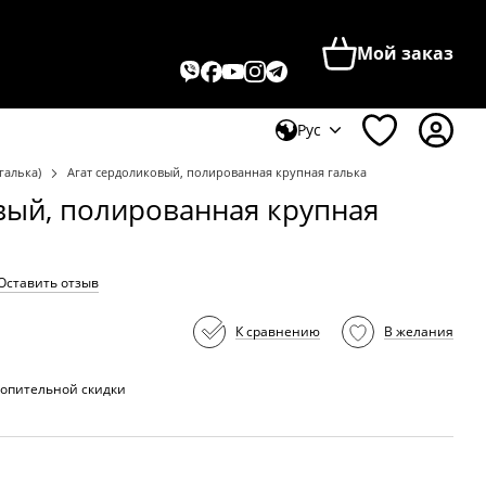
Мой заказ
Рус
галька)
Агат сердоликовый, полированная крупная галька
вый, полированная крупная
Оставить отзыв
К сравнению
В желания
опительной скидки