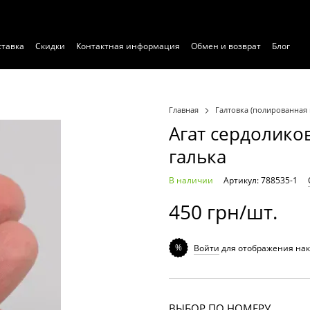
ставка
Скидки
Контактная информация
Обмен и возврат
Блог
ние
Договор публичной оферты
Экспертиза
Главная
Галтовка (полированная 
Агат сердолико
галька
В наличии
Артикул: 788535-1
450 грн/шт.
%
Войти
для отображения нак
ВЫБОР ПО НОМЕРУ