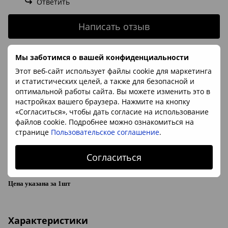
Ответить
Написать отзыв
Мы заботимся о вашей конфиденциальности
Описание
Этот веб-сайт использует файлы cookie для маркетинга
и статистических целей, а также для безопасной и
оптимальной работы сайта. Вы можете изменить это в
Полированная галька из мохового агата
настройках вашего браузера. Нажмите на кнопку
При необходимости мы подбираем и фотографируем
«Согласиться», чтобы дать согласие на использование
камни перед отправкой для выбора
файлов cookie. Подробнее можно ознакомиться на
странице
Пользовательское соглашение
.
Минерал:
агат
Согласиться
Размер:
ок. 20*30мм
Происхождение камня:
Индия
Цена указана за 1шт
Характеристики