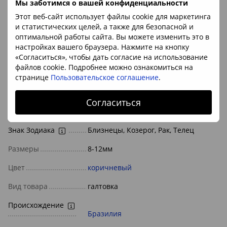
Полированная галька из сердоликового агата
Мы заботимся о вашей конфиденциальности
Этот веб-сайт использует файлы cookie для маркетинга
и статистических целей, а также для безопасной и
Минерал:
агат
оптимальной работы сайта. Вы можете изменить это в
Размер:
8-12мм (
ориентируйтесь на кофейные зерна на фото
)
настройках вашего браузера. Нажмите на кнопку
Происхождение камня:
Бразилия
«Согласиться», чтобы дать согласие на использование
файлов cookie. Подробнее можно ознакомиться на
странице
Пользовательское соглашение
.
Характеристики
Согласиться
Камень/минерал
агат
Знак Зодиака
Близнецы, Козерог, Рак, Телец
Размеры
8-12мм
Цвет
коричневый
Вид товара
галтовка
Происхождение
Бразилия