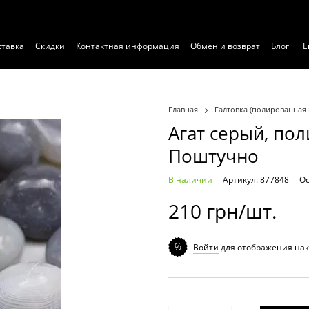
ставка
Скидки
Контактная информация
Обмен и возврат
Блог
Е
Главная
Галтовка (полированная 
Агат серый, по
Поштучно
В наличии
Артикул: 877848
Ос
210 грн/шт.
%
Войти
для отображения нак