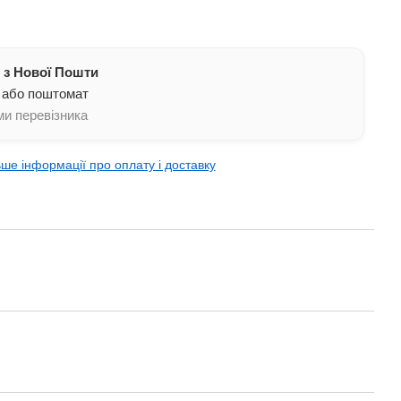
 з Нової Пошти
 або поштомат
и перевізника
ьше інформації про оплату і доставку