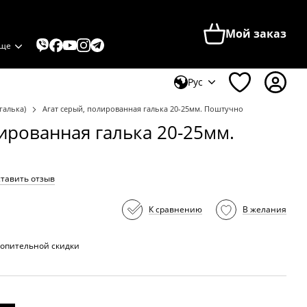
Мой заказ
ще
Рус
галька)
Агат серый, полированная галька 20-25мм. Поштучно
лированная галька 20-25мм.
тавить отзыв
К сравнению
В желания
опительной скидки