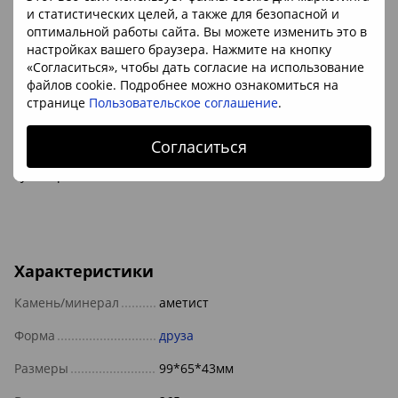
🏡 Использование
и статистических целей, а также для безопасной и
оптимальной работы сайта. Вы можете изменить это в
• Декор интерьера – естественный акцент для дома или
настройках вашего браузера. Нажмите на кнопку
офиса
«Согласиться», чтобы дать согласие на использование
• Коллекционирование – ценный образец для
файлов cookie. Подробнее можно ознакомиться на
минералогической коллекции
странице
Пользовательское соглашение
.
• Медитация и релакс – как элемент спокойного
пространства
Согласиться
• Подарок – уникальный и символический природный
сувенир
Характеристики
Камень/минерал
аметист
Форма
друза
Размеры
99*65*43мм