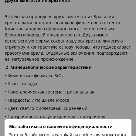
Друза аметиста из Бразилии
Эффектная природная друза аметиста из Бразилии с
кристаллами нежного лавандово-фиолетового оттенка.
Кристаллы хорошо сформированы, с естественным
блеском и хорошей прозрачностью. Друза имеет
естественную форму, сохранившуюся кристаллическую
структуру и контрастную основу породы, что подчеркивает
красоту минерала. Отдельные включения подтверждают
ее натуральное происхождение.
🔬 Минералогические характеристики
• Химическая формула: SiO₂
• Класс: оксиды
• Кристаллическая система: тригональная
• Твердость: 7 по шкале Мооса
• Цвет: светло-фиолетовый, сиреневый
• Прозрачность: полупрозрачная – прозрачная
• Происхождение цвета: примеси железа и естественное
Мы заботимся о вашей конфиденциальности
облучение в недрах Земли
Этот веб-сайт использует файлы cookie для маркетинга