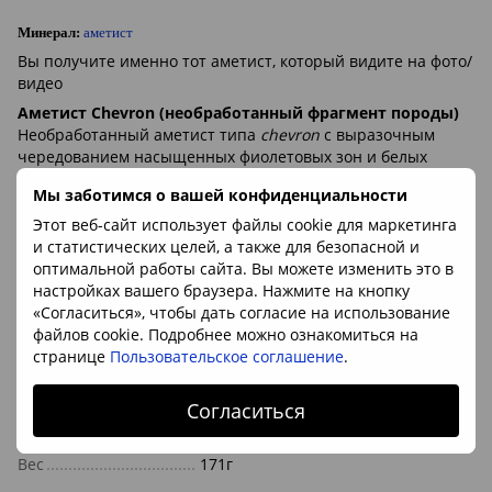
Минерал:
аметист
Вы получите именно тот аметист, который видите на фото/
видео
Аметист Chevron (необработанный фрагмент породы)
Необработанный аметист типа
chevron
с выразочным
чередованием насыщенных фиолетовых зон и белых
кварцевых прослоек, сформированный поэтапной
Мы заботимся о вашей конфиденциальности
кристаллизацией кварца с примесями железа; подходит
для коллекционеров, мастеров и как камень для
Этот веб-сайт использует файлы cookie для маркетинга
спокойствия и ясности в литотерапии.
и статистических целей, а также для безопасной и
оптимальной работы сайта. Вы можете изменить это в
настройках вашего браузера. Нажмите на кнопку
Характеристики
«Согласиться», чтобы дать согласие на использование
файлов cookie. Подробнее можно ознакомиться на
Камень/минерал
аметист
странице
Пользовательское соглашение
.
Форма
фрагмент кристалла, породы/чипс
Согласиться
Размеры
68*53*35мм
Вес
171г