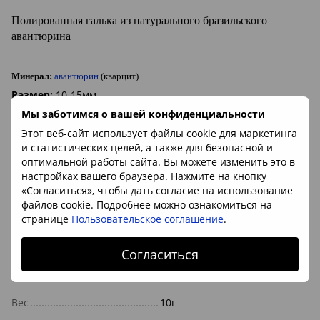
Полированная галька из натурального бразильского
авантюрина
Минерал:
авантюрин
(кварцит)
Размер:
10-15мм
Происхождение камня:
Мы заботимся о вашей конфиденциальности
Бразилия
Этот веб-сайт использует файлы cookie для маркетинга
и статистических целей, а также для безопасной и
оптимальной работы сайта. Вы можете изменить это в
Характеристики
настройках вашего браузера. Нажмите на кнопку
«Согласиться», чтобы дать согласие на использование
Камень/минерал
авантюрин
файлов cookie. Подробнее можно ознакомиться на
странице
Пользовательское соглашение
.
Знак Зодиака
Овен, Рак, Рыбы, Телец
Размеры
ок. 10-15мм
Согласиться
Цвет
зелёный
Вес
10г