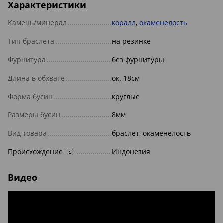
Характеристики
Камень/минерал
коралл
,
окаменелость
Тип браслета
на резинке
Фурнитура
без фурнитуры
Длина в обхвате
ок. 18см
Форма бусин
круглые
Размеры бусин
8мм
Вид товара
браслет, окаменелость
Происхождение
Индонезия
Видео