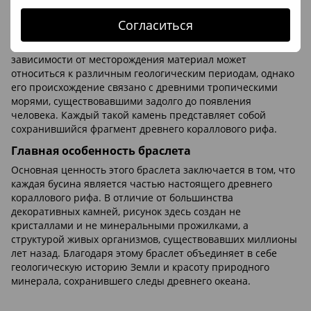
Когда образовался окаменелый коралл
Согласиться
Возраст индонезийских окаменелых кораллов обычно
исчисляется десятками и сотнями миллионов лет. В
зависимости от месторождения материал может
относиться к различным геологическим периодам, однако
его происхождение связано с древними тропическими
морями, существовавшими задолго до появления
человека. Каждый такой камень представляет собой
сохранившийся фрагмент древнего кораллового рифа.
Главная особенность браслета
Основная ценность этого браслета заключается в том, что
каждая бусина является частью настоящего древнего
кораллового рифа. В отличие от большинства
декоративных камней, рисунок здесь создан не
кристаллами и не минеральными прожилками, а
структурой живых организмов, существовавших миллионы
лет назад. Благодаря этому браслет объединяет в себе
геологическую историю Земли и красоту природного
минерала, сохранившего следы древнего океана.