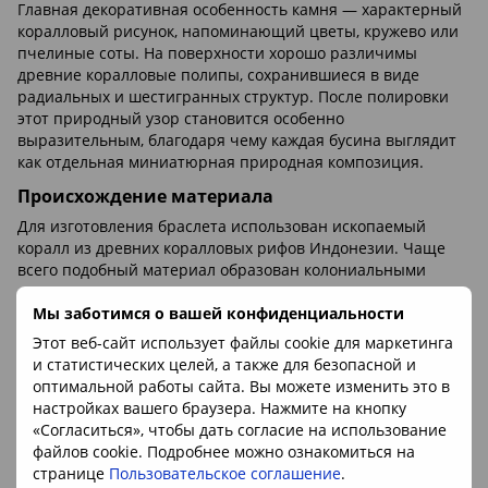
Главная декоративная особенность камня — характерный
коралловый рисунок, напоминающий цветы, кружево или
пчелиные соты. На поверхности хорошо различимы
древние коралловые полипы, сохранившиеся в виде
радиальных и шестигранных структур. После полировки
этот природный узор становится особенно
выразительным, благодаря чему каждая бусина выглядит
как отдельная миниатюрная природная композиция.
Происхождение материала
Для изготовления браслета использован ископаемый
коралл из древних коралловых рифов Индонезии. Чаще
всего подобный материал образован колониальными
шестилучевыми кораллами, структура которых прекрасно
Мы заботимся о вашей конфиденциальности
сохраняется в процессе минерализации.
Этот веб-сайт использует файлы cookie для маркетинга
После гибели коралловой колонии её известковый скелет
и статистических целей, а также для безопасной и
постепенно погружался в морские осадки. В течение
оптимальной работы сайта. Вы можете изменить это в
миллионов лет первоначальное вещество замещалось
настройках вашего браузера. Нажмите на кнопку
кремнезёмом и другими минералами. Этот процесс
«Согласиться», чтобы дать согласие на использование
называется силификацией. В результате коралл
файлов cookie. Подробнее можно ознакомиться на
превратился в прочный камень, сохранив при этом свой
странице
Пользовательское соглашение
.
первоначальный биологический рисунок.