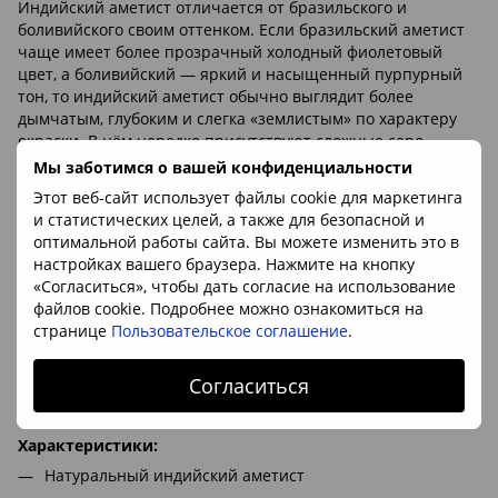
Индийский аметист отличается от бразильского и
боливийского своим оттенком. Если бразильский аметист
чаще имеет более прозрачный холодный фиолетовый
цвет, а боливийский — яркий и насыщенный пурпурный
тон, то индийский аметист обычно выглядит более
дымчатым, глубоким и слегка «землистым» по характеру
окраски. В нём нередко присутствуют сложные серо-
лиловые и винные полутона, за которые его особенно
Мы заботимся о вашей конфиденциальности
ценят любители натуральных минералов без чрезмерной
Этот веб-сайт использует файлы cookie для маркетинга
яркости.
и статистических целей, а также для безопасной и
Аметист — фиолетовая разновидность кварца, цвет
оптимальной работы сайта. Вы можете изменить это в
которой связан с природными примесями железа и
настройках вашего браузера. Нажмите на кнопку
воздействием естественного излучения в процессе
«Согласиться», чтобы дать согласие на использование
формирования минерала. Индийские месторождения
файлов cookie. Подробнее можно ознакомиться на
известны именно декоративным аметистом с мягкой
странице
Пользовательское соглашение
.
неоднородной окраской и характерной природной
текстурой. Основные районы добычи находятся в южной
Согласиться
части Индии, где аметист встречается в кварцевых жилах
и вулканических породах.
Характеристики:
Натуральный индийский аметист