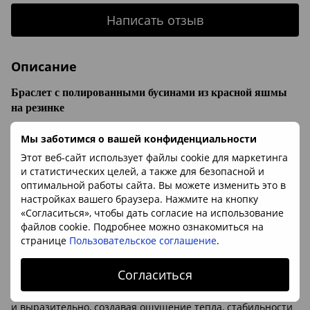
Написать отзыв
Описание
Браслет с полированными бусинами из красной яшмы
на резинке
Браслет выполнен из натуральной красной яшмы и собран
Мы заботимся о вашей конфиденциальности
из гладко отполированных бусин неправильной, округло-
овальной формы, что придаёт украшению природный и
Этот веб-сайт использует файлы cookie для маркетинга
«живой» характер. Основной цвет камня — насыщенный
и статистических целей, а также для безопасной и
кирпично-красный и терракотовый, с мягкими переходами
оптимальной работы сайта. Вы можете изменить это в
в тёплые коралловые и охристые оттенки. На поверхности
настройках вашего браузера. Нажмите на кнопку
хорошо заметны природные тёмные прожилки, тонкие
«Согласиться», чтобы дать согласие на использование
линии и включения коричневого, бордового и местами
файлов cookie. Подробнее можно ознакомиться на
серо-чёрного цвета, образующие уникальный
странице
Пользовательское соглашение
.
естественный рисунок каждой бусины. Полировка
качественная, с выраженным глянцевым блеском,
Согласиться
подчёркивающим плотную, монолитную структуру яшмы и
глубину её окраски. В целом браслет выглядит гармонично
и выразительно, создавая ощущение тепла, стабильности