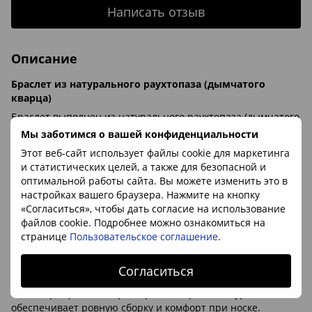
Написать отзыв
Описание
Браслет из натурального раухтопаза (дымчатого
кварца)
Браслет выполнен из натурального раухтопаза (дымчатого
кварца), бусины диаметром 8мм, собраны на прочной
Мы заботимся о вашей конфиденциальности
эластичной резинке.
Этот веб-сайт использует файлы cookie для маркетинга
Цвет камня — глубокий дымчато-коричневый с оттенками
и статистических целей, а также для безопасной и
от тёплого коньячного до насыщенного тёмно-
оптимальной работы сайта. Вы можете изменить это в
шоколадного. Бусины полупрозрачные, с естественной
настройках вашего браузера. Нажмите на кнопку
глубиной и мягкими дымчатыми переливами; при
«Согласиться», чтобы дать согласие на использование
хорошем освещении заметна внутренняя игра света без
файлов cookie. Подробнее можно ознакомиться на
мутности и серости.
странице
Пользовательское соглашение
.
Качество обработки высокое: бусины идеально круглые,
выровнены по размеру и тону, поверхность тщательно
Согласиться
отполирована до гладкого глянцевого блеска. Отсутствуют
сколы, трещины и острые края, отверстия аккуратные, что
обеспечивает ровную сборку и комфорт при носке.