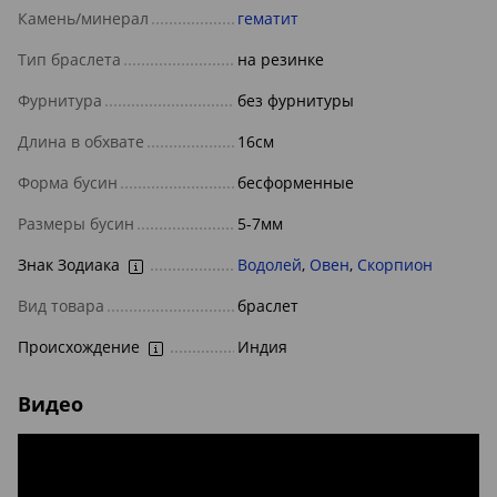
Камень/минерал
гематит
Тип браслета
на резинке
Фурнитура
без фурнитуры
Длина в обхвате
16см
Форма бусин
бесформенные
Размеры бусин
5-7мм
Знак Зодиака
Водолей
,
Овен
,
Скорпион
Вид товара
браслет
Происхождение
Индия
Видео