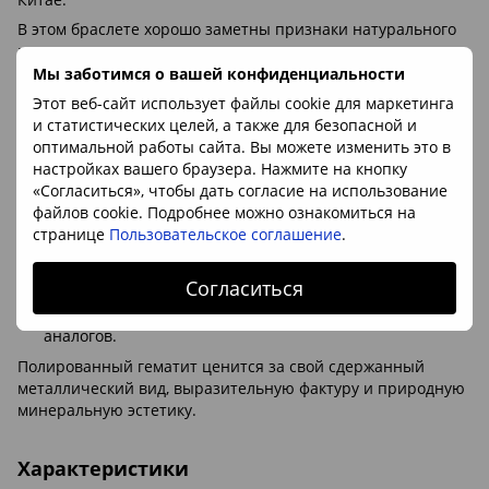
В этом браслете хорошо заметны признаки натурального
гематита:
Мы заботимся о вашей конфиденциальности
холодный природный металлический блеск без
«пластикового» эффекта;
Этот веб-сайт использует файлы cookie для маркетинга
и статистических целей, а также для безопасной и
неоднородная форма бусин — крошка не повторяется и
оптимальной работы сайта. Вы можете изменить это в
не выглядит штампованной;
настройках вашего браузера. Нажмите на кнопку
естественные переходы от графитового до стального
«Согласиться», чтобы дать согласие на использование
оттенка;
файлов cookie. Подробнее можно ознакомиться на
странице
Пользовательское соглашение
.
высокая плотность минерала — натуральный гематит
ощутимо тяжелее большинства имитаций;
Согласиться
отсутствие слишком яркого хромированного блеска,
характерного для окрашенных или синтетических
аналогов.
Полированный гематит ценится за свой сдержанный
металлический вид, выразительную фактуру и природную
минеральную эстетику.
Характеристики