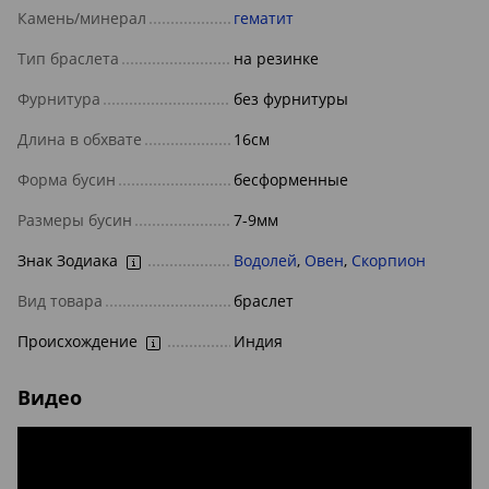
Камень/минерал
гематит
Тип браслета
на резинке
Фурнитура
без фурнитуры
Длина в обхвате
16см
Форма бусин
бесформенные
Размеры бусин
7-9мм
Знак Зодиака
Водолей
,
Овен
,
Скорпион
Вид товара
браслет
Происхождение
Индия
Видео