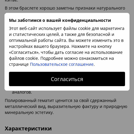
В этом браслете хорошо заметны признаки натурального
гематита:
Мы заботимся о вашей конфиденциальности
холодный природный металлический блеск без
«пластикового» эффекта;
Этот веб-сайт использует файлы cookie для маркетинга
и статистических целей, а также для безопасной и
неоднородная форма бусин — крошка не повторяется и
оптимальной работы сайта. Вы можете изменить это в
не выглядит штампованной;
настройках вашего браузера. Нажмите на кнопку
естественные переходы от графитового до стального
«Согласиться», чтобы дать согласие на использование
оттенка;
файлов cookie. Подробнее можно ознакомиться на
странице
Пользовательское соглашение
.
высокая плотность минерала — натуральный гематит
ощутимо тяжелее большинства имитаций;
Согласиться
отсутствие слишком яркого хромированного блеска,
характерного для окрашенных или синтетических
аналогов.
Полированный гематит ценится за свой сдержанный
металлический вид, выразительную фактуру и природную
минеральную эстетику.
Характеристики