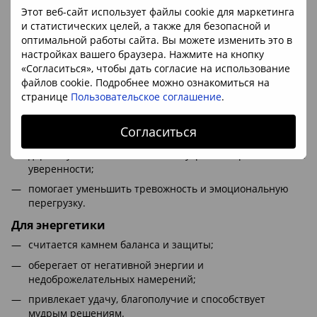
поддерживает процессы восстановления и
Этот веб-сайт использует файлы cookie для маркетинга
омоложения;
и статистических целей, а также для безопасной и
оптимальной работы сайта. Вы можете изменить это в
помогает нормализовать артериальное давление;
настройках вашего браузера. Нажмите на кнопку
снижает мышечное напряжение, способствует
«Согласиться», чтобы дать согласие на использование
расслаблению.
файлов cookie. Подробнее можно ознакомиться на
странице
Пользовательское соглашение
.
Для эмоционального состояния
успокаивает нервную систему и помогает бороться со
Согласиться
стрессом;
дарит чувство стабильности, внутреннего равновесия и
уверенности;
помогает уменьшить тревожность и эмоциональную
перегрузку.
Для энергетики
считается камнем баланса и защиты;
оберегает от негативной энергии и
недоброжелательных намерений;
привлекает удачу, благополучие и способствует
мудрым решениям.