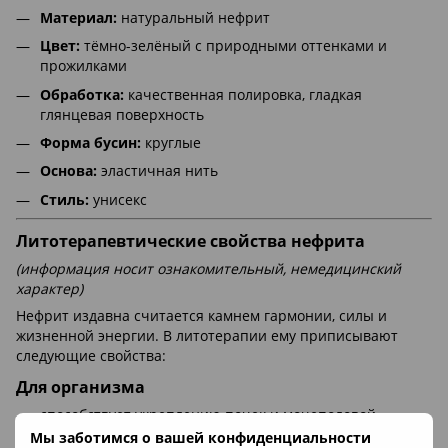
Материал:
натуральный нефрит
Цвет:
тёмно-зелёный с природными оттенками и
прожилками
Обработка:
качественная полировка, гладкая
глянцевая поверхность
Форма бусин:
круглые
Основа:
эластичная нить
Стиль:
унисекс
Литотерапевтические свойства нефрита
(информация носит ознакомительный, немедицинский
характер)
Нефрит издавна считается камнем гармонии, силы и
жизненной энергии. В литотерапии ему приписывают
следующие свойства:
Для организма
способствует укреплению почек и мочеполовой
системы;
Мы заботимся о вашей конфиденциальности