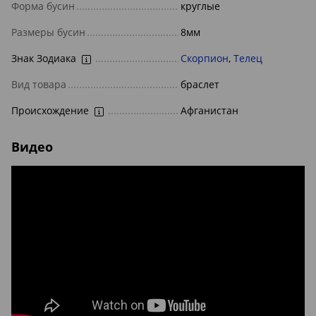
Форма бусин
круглые
Размеры бусин
8мм
Знак Зодиака
Скорпион
,
Телец
Вид товара
браслет
Происхождение
Афганистан
Видео