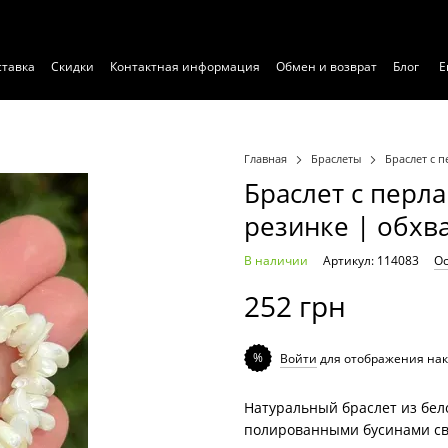
ставка
Скидки
Контактная информация
Обмен и возврат
Блог
Е
Главная
Браслеты
Браслет с п
Браслет с перл
резинке | обхва
В наличии
Артикул: 114083
Ос
252 грн
%
Войти
для отображения нак
Натуральный браслет из бел
полированными бусинами с