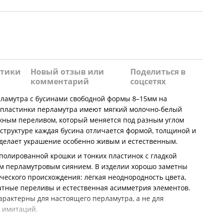
стики
Новый отзыв или
Поделиться в
комментарий
соцсетях
рламутра с бусинами свободной формы 8–15мм на
 пластинки перламутра имеют мягкий молочно-белый
жным переливом, который меняется под разным углом
 структуре каждая бусина отличается формой, толщиной и
 делает украшение особенно живым и естественным.
олированной крошки и тонких пластинок с гладкой
м перламутровым сиянием. В изделии хорошо заметны
еского происхождения: лёгкая неоднородность цвета,
катные переливы и естественная асимметрия элементов.
арактерны для настоящего перламутра, а не для
 имитаций.