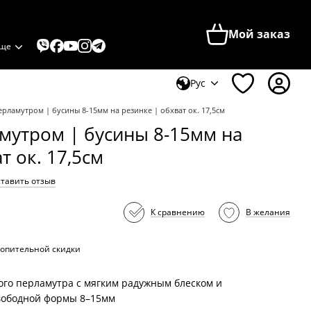
Мой заказ
ще
Рус
ерламутром | бусины 8-15мм на резинке | обхват ок. 17,5см
амутром | бусины 8-15мм на
т ок. 17,5см
тавить отзыв
К сравнению
В желания
опительной скидки
ого перламутра с мягким радужным блеском и
вободной формы 8–15мм