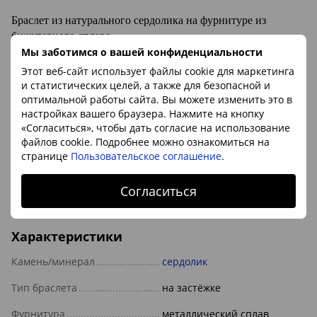
Браслет из натурального сердолика на фурнитуре из
бижутерного сплава
Мы заботимся о вашей конфиденциальности
Этот веб-сайт использует файлы cookie для маркетинга
Браслеты из камня носите с бусами или без них. Подчеркните стиль и не
и статистических целей, а также для безопасной и
забывайте о магических свойствах кристаллов
оптимальной работы сайта. Вы можете изменить это в
настройках вашего браузера. Нажмите на кнопку
Минерал:
сердолик
«Согласиться», чтобы дать согласие на использование
Размер камня:
ок.
6*9мм
файлов cookie. Подробнее можно ознакомиться на
странице
Пользовательское соглашение
.
Длина нерастянутого браслета:
18.5см
Происхождение камня:
Бразилия
Согласиться
Характеристики
Камень/минерал
сердолик
Тип браслета
на застёжке
Фурнитура
металлический сплав