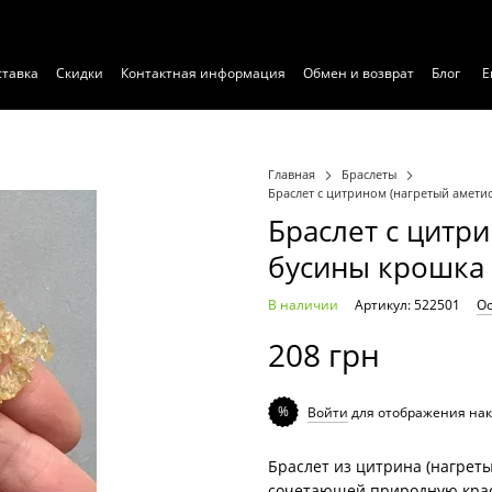
ставка
Скидки
Контактная информация
Обмен и возврат
Блог
Е
Главная
Браслеты
Браслет с цитрином (нагретый амети
Браслет с цитри
бусины крошка 
В наличии
Артикул: 522501
Ос
208 грн
%
Войти
для отображения нак
Браслет из цитрина (нагреты
сочетающей природную красо