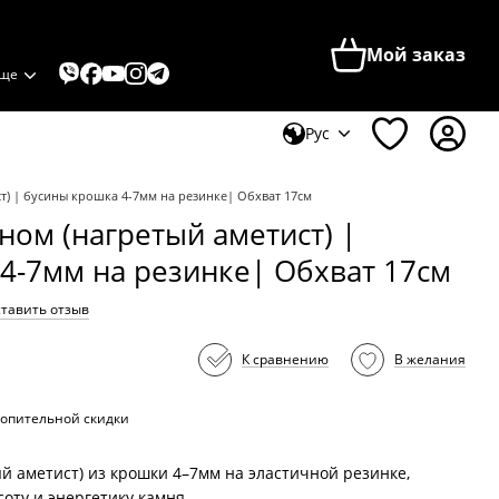
Мой заказ
ще
Рус
ст) | бусины крошка 4-7мм на резинке| Обхват 17см
ном (нагретый аметист) |
4-7мм на резинке| Обхват 17см
тавить отзыв
К сравнению
В желания
опительной скидки
й аметист) из крошки 4–7мм на эластичной резинке,
ту и энергетику камня.