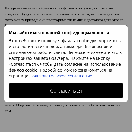
Натуральные камни в брелоках, их форма и рисунок, который вы
получите, будут незначительно отличаться от того, что вы видите на
фото в силу природной неповторимости камня и цветопередачи экрана.
Брелоки на фото взяты из партии, которую мы получили от поставщика и
фотография - наша собственная. Камни-Маркет гарантирует, что вы
Мы заботимся о вашей конфиденциальности
получите изделие с натуральным камнем заявленного высокого качества.
Этот веб-сайт использует файлы cookie для маркетинга
и статистических целей, а также для безопасной и
оптимальной работы сайта. Вы можете изменить это в
Минерал:
сердолик (Индия)
настройках вашего браузера. Нажмите на кнопку
Материал основы:
металл
«Согласиться», чтобы дать согласие на использование
Цвет основы:
файлов cookie. Подробнее можно ознакомиться на
никель
странице
Пользовательское соглашение
.
Размеры без цепочки:
ок. 40*35мм
Согласиться
Брелок с камнем по знаку зодиака - это тот случай, когда талисман или
оберег из камня будет всегда с хозяином. Носите и пользуйтесь энергией
камня. Подарите близкому человеку, как память о себе и знак заботы о
нем.