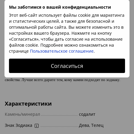
Мы заботимся о вашей конфиденциальности
Деревце-оберег с камнями содалита в подарочной упаковке
Этот веб-сайт использует файлы cookie для маркетинга
и статистических целей, а также для безопасной и
Минерал:
содалит
оптимальной работы сайта. Вы можете изменить это в
настройках вашего браузера. Нажмите на кнопку
Высота:
ок.8см
«Согласиться», чтобы дать согласие на использование
Размер камня:
4-7мм
файлов cookie. Подробнее можно ознакомиться на
Основание:
натуральный камень
странице
Пользовательское соглашение
.
Происхождение камня:
Бразилия (содалит), Украина (основание)
Согласиться
Дерево, на котором натуральные камни проявляют свои магические
свойства. Лучше всего дарите тем, кому камни подходят по зодиаку.
Характеристики
Камень/минерал
содалит
Знак Зодиака
Дева, Телец