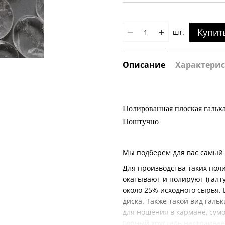
Купит
шт.
Описание
Характери
Полированная плоская галька
Поштучно
Мы подберем для вас самый
Для производства таких пол
окатывают и полируют (галту
около 25% исходного сырья.
диска. Также такой вид гал
для ношения в кармане, сумо
Горный хрусталь настраивает