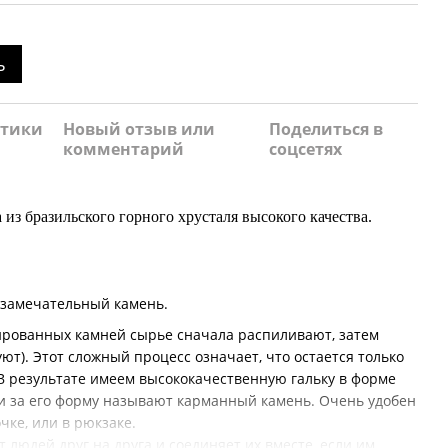
ь
стики
Новый отзыв или
Поделиться в
комментарий
соцсетях
 из бразильского горного хрусталя высокого качества.
 замечательный камень.
ированных камней сырье сначала распиливают, затем
ют). Этот сложный процесс означает, что остается только
 В результате имеем высококачественную гальку в форме
ьки за его форму называют карманный камень. Очень удобен
чке, или в рюкзаке.
 людей друг на друга и соединяет их вместе, если им