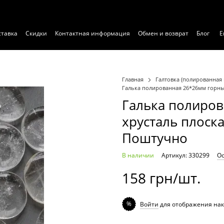
ставка
Скидки
Контактная информация
Обмен и возврат
Блог
Е
Главная
Галтовка (полированная 
Галька полированная 26*26мм горный
Галька полиро
хрусталь плоска
Поштучно
В наличии
Артикул: 330299
Ос
158 грн/шт.
%
Войти
для отображения нак