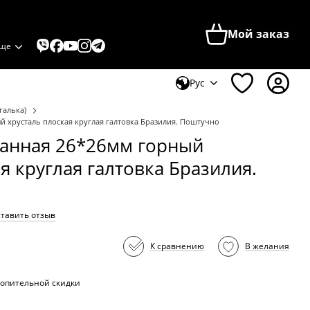
Мой заказ
ще
Рус
галька)
 хрусталь плоская круглая галтовка Бразилия. Поштучно
ванная 26*26мм горный
я круглая галтовка Бразилия.
тавить отзыв
К сравнению
В желания
опительной скидки