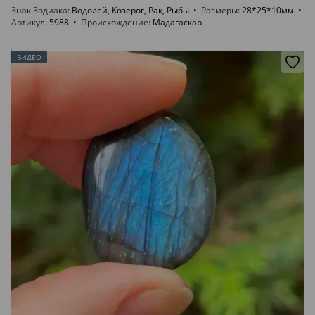
Знак Зодиака
Водолей, Козерог, Рак, Рыбы
Размеры
28*25*10мм
Артикул
5988
Происхождение
Мадагаскар
ВИДЕО