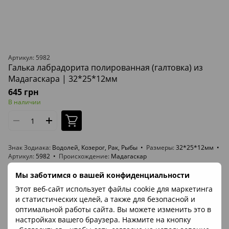
Артикул: 5982
Галька лабрадорита полированная (галтовка) из
Мадагаскара | 32*25*12мм
645 грн
В наличии
Знак Зодиака
Водолей, Козерог, Рак, Рыбы
Размеры
32*25*12мм
Артикул
5982
Происхождение
Мадагаскар
Мы заботимся о вашей конфиденциальности
ВИДЕО
Этот веб-сайт использует файлы cookie для маркетинга
и статистических целей, а также для безопасной и
оптимальной работы сайта. Вы можете изменить это в
настройках вашего браузера. Нажмите на кнопку