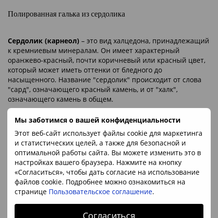
Полированная галька из сердолика
Сердолик (карнеол)
– это вид халцедона, принадлежащий
к кремниевым минералам. Он имеет характерный
оранжево-красный, почти коричневый или красный цвет,
который может иметь оттенки от бледного до
насыщенного. Название "сердолик" происходит от слова
"сард", означающего красный камень, и от "халк",
означающего камень в общем.
Сердолик был использован в разных культурах как
Мы заботимся о вашей конфиденциальности
украшение и амулет. Он часто ассоциируется с энергией,
стойкостью и защитой. Этот камень считается источником
Этот веб-сайт использует файлы cookie для маркетинга
витамина "С" для души, помогая повысить энергию,
и статистических целей, а также для безопасной и
поддержать чувство покоя и оградить от негативных
оптимальной работы сайта. Вы можете изменить это в
воздействий. Также он считается полезным для
настройках вашего браузера. Нажмите на кнопку
поддержания творчества и стимулирования
«Согласиться», чтобы дать согласие на использование
эмоционального развития.
файлов cookie. Подробнее можно ознакомиться на
странице
Пользовательское соглашение
.
Минерал
:
сердолик (карнеол)
Согласиться