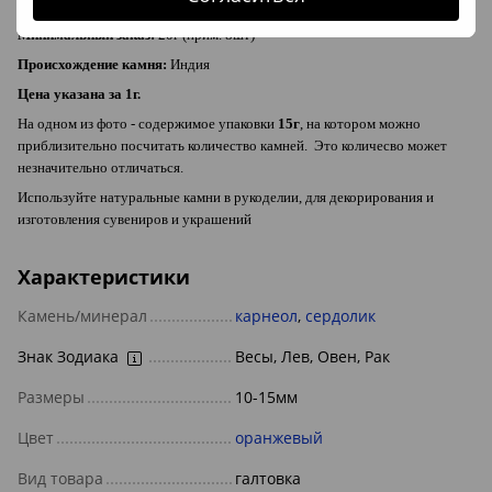
Размер:
10-15мм (
ориентируйтесь на кофейные зерна на фото
)
Минимальный заказ:
20г (прим. 8шт)
Происхождение камня:
Индия
Цена указана за 1г.
На одном из фото - содержимое упаковки
15г
, на котором можно
приблизительно посчитать количество камней. Это количесво может
незначительно отличаться.
Используйте натуральные камни в рукоделии, для декорирования и
изготовления сувениров и украшений
Характеристики
Камень/минерал
карнеол
,
сердолик
Знак Зодиака
Весы, Лев, Овен, Рак
Размеры
10-15мм
Цвет
оранжевый
Вид товара
галтовка