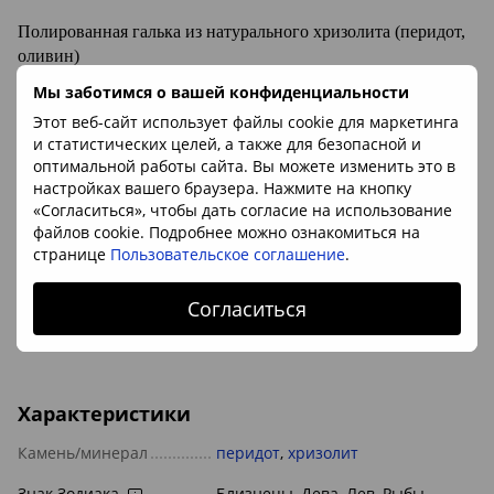
Полированная галька из натурального хризолита (перидот,
оливин)
Мы заботимся о вашей конфиденциальности
Хризолит - ювелирная разновидность перидота
Этот веб-сайт использует файлы cookie для маркетинга
и статистических целей, а также для безопасной и
оптимальной работы сайта. Вы можете изменить это в
Минерал:
хризолит (
перидот
, оливин)
настройках вашего браузера. Нажмите на кнопку
Размеры:
ок. 5-9мм (ориентируйтесь на кофейное зерно на фото)
«Согласиться», чтобы дать согласие на использование
файлов cookie. Подробнее можно ознакомиться на
Происхождение камня:
США
странице
Пользовательское соглашение
.
Цена указана за 1уп. 3шт
Согласиться
Заказы принимаются от 1уп.
Характеристики
Камень/минерал
перидот
,
хризолит
Знак Зодиака
Близнецы, Дева, Лев, Рыбы