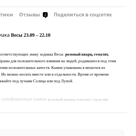
стики
Отзывы
Поделиться в соцсетях
2
иака
Весы 23.09 – 22.10
соответствующих знаку зодиака Весы:
р
озовый кварц, гематит,
раны для положительного влияния на людей, родившихся под этим
ления положительных качеств.
Камни упакованы в мешочек из
 Их можно носить вместе или в отдельности. Время от времени
яжайте под лучами Cолнца или под Луной.
е шлифованные камни
р
озовый кварц, гематит, сердолик