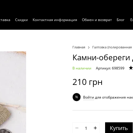
ставка
Скидки
Контактная информация
Обмен и возврат
Блог
Е
Главная
Галтовка (полированная 
Камни-обереги 
В наличии
Артикул: 698599
210 грн
%
Войти
для отображения нак
Купить