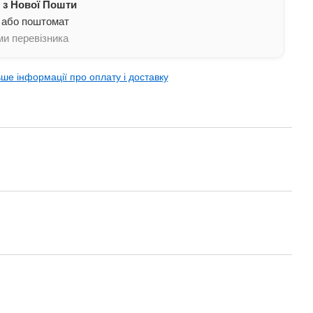
 з Нової Пошти
и камней
 або поштомат
и перевізника
ьше інформації про оплату і доставку
сунка и цветового оттенка камня товар может незначительно отличаться