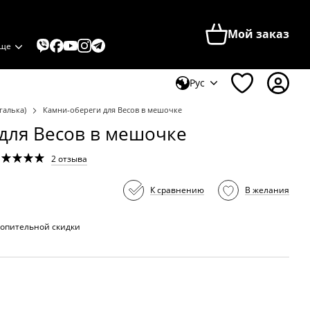
Мой заказ
ще
Рус
галька)
Камни-обереги для Весов в мешочке
для Весов в мешочке
2 отзыва
К сравнению
В желания
опительной скидки