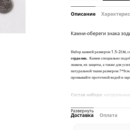
Описание
Характери
Камни-обереги знака зод
1.5-2см
Набор камней размером
, 
сердолик
Камни специально подоб
.
знаком, их защиты, а также для уси
натуральной ткани размером 7*9см.
промывайте проточной водой и зар
Состав набора:
натуральны
Размер камней:
ок. 1.5-2см
Развернуть
Мешочек:
джут, 7*9см
Доставка
Оплата