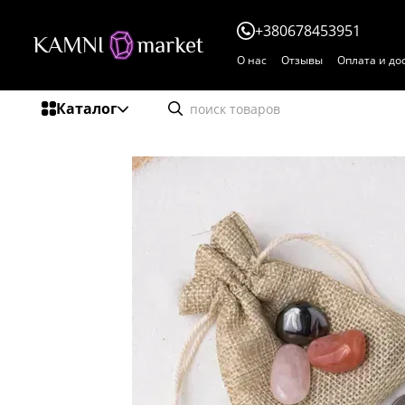
Перейти к основному контенту
+380678453951
О нас
Отзывы
Оплата и до
Каталог