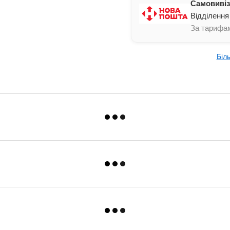
Другие камни Весов
Самовивіз
Узнать больше о воздействи
Відділення
За тарифам
Біл
В силу природной неповторимости ри
от изображения на фото