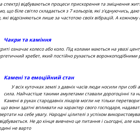
а спектр) відбуваються процеси прискорення та зміцнення житт
о, що біле світло складається з 7 кольорів, які з'єднуючись, дают
, які відрізняються лише за частотою своїх вібрацій. А кожному 
Чакри та каміння
ті означає колесо або коло. Під колами маються на увазі центри
ергетичний хребет, який постійно рухається воронкоподібними 
Камені та емоційний стан
У всіх куточках землі з давніх часів люди носили при собі
сила. Найчастіше такими амулетами ставали дорогоцінні та н
Камені в руках стародавніх лікарів могли не тільки перетворит
 що вони здатні впливати на характер свого господаря, надават
ртати на себе увагу. Народні цілителі з успіхом використовувал
ідбувається. Не до кінця вивчено це питання і сьогодні, але кам
дині не варто