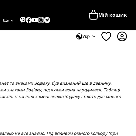
Мій кошик
Ще
Укр
ет та знаками Зодіаку, був визнаний ще в давнину.
ими знаками Зодіаку, під якими вона народилася. Таблиці
сків, ті чи інші камені знаків Зодіаку стають для їхнього
леко не все знаємо. Під впливом різного кольору (при