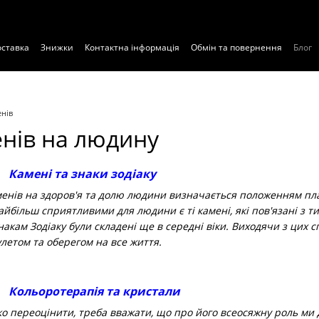
оставка
Знижки
Контактна інформація
Обмін та повернення
Блог
нів
нів на людину
Камені та знаки зодіаку
нів на здоров'я та долю людини визначається положенням план
йбільш сприятливими для людини є ті камені, які пов'язані з т
акам Зодіаку були складені ще в середні віки. Виходячи з цих спи
летом та оберегом на все життя.
Кольоротерапія та кристали
переоцінити, треба вважати, що про його всеосяжну роль ми да