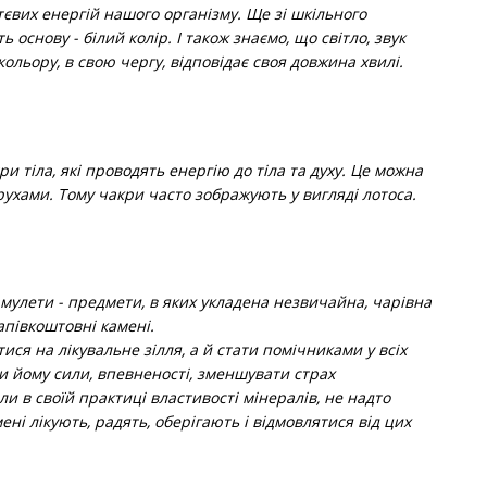
євих енергій нашого організму. Ще зі шкільного
ь основу - білий колір. І також знаємо, що світло, звук
кольору, в свою чергу, відповідає своя довжина хвилі.
 тіла, які проводять енергію до тіла та духу. Це можна
рухами. Тому чакри часто зображують у вигляді лотоса.
 амулети - предмети, в яких укладена незвичайна, чарівна
апівкоштовні камені.
ися на лікувальне зілля, а й стати помічниками у всіх
и йому сили, впевненості, зменшувати страх
и в своїй практиці властивості мінералів, не надто
ені лікують, радять, оберігають і відмовлятися від цих