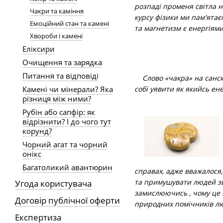
розпаді променя світла н
Чакри та каміння
курсу фізики ми пам'ятаєм
Емоційний стан та камені
та магнетизм є енергіями
Хвороби і камені
Еліксири
Очищення та зарядка
Питання та відповіді
Слово «чакра» на санскри
собі уявити як якийсь ен
Камені чи мінерали? Яка
різниця між ними?
Рубін або сапфір: як
відрізнити? І до чого тут
корунд?
Чорний агат та чорний
онікс
Багатоликий авантюрин
справах, адже вважалося,
та примушувати людей зве
Угода користувача
замислюючись , чому це в
Договір публічної оферти
природних помічників лю
Експертиза