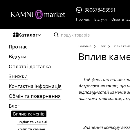
Перейти до основного контенту
+380678453951
Про нас
Відгуки
Оплата і д
Каталог
Про нас
Головна
Блог
Вплив каме
Вплив каме
Відгуки
Оплата і доставка
Знижки
Той факт, що вплив каме
Контактна інформація
Астрологи виявили, що на
відповідностей каменів зн
Обмін та повернення
власника талісманом, аму
Блог
Вплив каменів
Зодіак та камені
Значення кольору важко 
Колір та камені