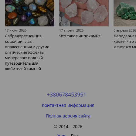
17 июня 2026
17 апреля 2026
6 апреля 202
Лабрадоресценция,
Что такое чипс камня
Лапидарная
кошачий глаз,
камня: что 
опалесценция и другие
меняется м
оптические эффекты
минералов: полный
путеводитель для
любителей камней
+380678453951
Контактная информация
Полная версия сайта
© 2014—2026