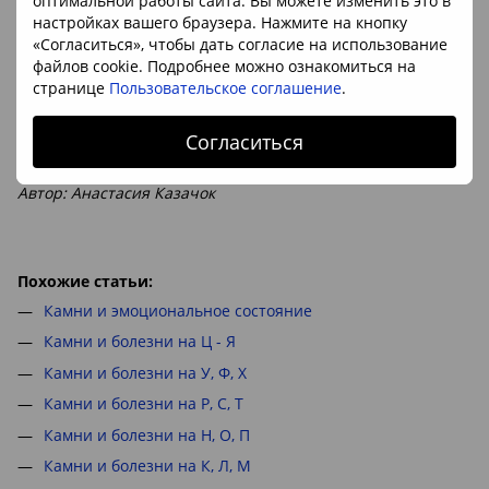
оптимальной работы сайта. Вы можете изменить это в
• Восстанавливает зрение, нормализует работу
настройках вашего браузера. Нажмите на кнопку
щитовидной железы.
«Согласиться», чтобы дать согласие на использование
• Болезни ЖКТ (желудочно-кишечного тракта) и печени –
файлов cookie. Подробнее можно ознакомиться на
принимать эликсиры и делать аппликации на орган.
странице
Пользовательское соглашение
.
Подобрать аквамарин можно
ЗДЕСЬ
Согласиться
Автор: Анастасия Казачок
Похожие статьи:
Камни и эмоциональное состояние
Камни и болезни на Ц - Я
Камни и болезни на У, Ф, Х
Камни и болезни на Р, С, Т
Камни и болезни на Н, О, П
Камни и болезни на К, Л, М