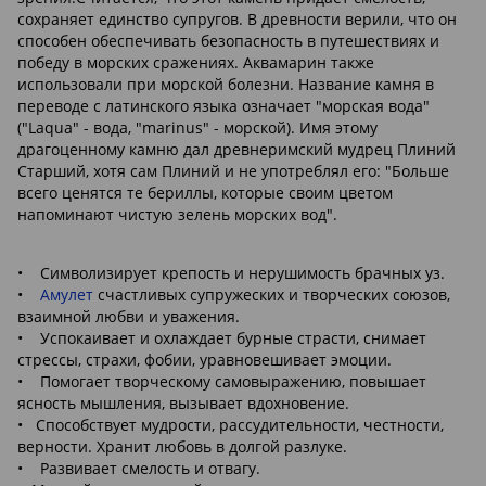
сохраняет единство супругов. В древности верили, что он
способен обеспечивать безопасность в путешествиях и
победу в морских сражениях. Аквамарин также
использовали при морской болезни. Название камня в
переводе с латинского языка означает "морская вода"
("Laqua" - вода, "marinus" - морской). Имя этому
драгоценному камню дал древнеримский мудрец Плиний
Старший, хотя сам Плиний и не употреблял его: "Больше
всего ценятся те бериллы, которые своим цветом
напоминают чистую зелень морских вод".
• Символизирует крепость и нерушимость брачных уз.
•
Амулет
счастливых супружеских и творческих союзов,
взаимной любви и уважения.
• Успокаивает и охлаждает бурные страсти, снимает
стрессы, страхи, фобии, уравновешивает эмоции.
• Помогает творческому самовыражению, повышает
ясность мышления, вызывает вдохновение.
• Способствует мудрости, рассудительности, честности,
верности. Хранит любовь в долгой разлуке.
• Развивает смелость и отвагу.