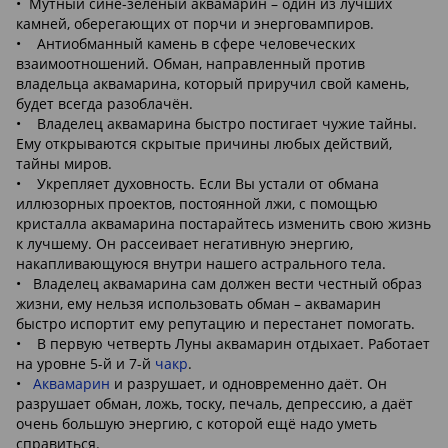
• Мутный сине-зеленый аквамарин – один из лучших
камней, оберегающих от порчи и энерговампиров.
• Антиобманный камень в сфере человеческих
взаимоотношений. Обман, направленный против
владельца аквамарина, который приручил свой камень,
будет всегда разоблачён.
• Владелец аквамарина быстро постигает чужие тайны.
Ему открываются скрытые причины любых действий,
тайны миров.
• Укрепляет духовность. Если Вы устали от обмана
иллюзорных проектов, постоянной лжи, с помощью
кристалла аквамарина постарайтесь изменить свою жизнь
к лучшему. Он рассеивает негативную энергию,
накапливающуюся внутри нашего астрального тела.
• Владелец аквамарина сам должен вести честный образ
жизни, ему нельзя использовать обман – аквамарин
быстро испортит ему репутацию и перестанет помогать.
• В первую четверть Луны аквамарин отдыхает. Работает
на уровне 5-й и 7-й
чакр
.
•
Аквамарин
и разрушает, и одновременно даёт. Он
разрушает обман, ложь, тоску, печаль, депрессию, а даёт
очень большую энергию, с которой ещё надо уметь
справиться.