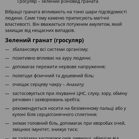
Гросуляр – зелений різновид граната
Вібрації граната впливають на тонкі шари підсвідомості
людини. Саме тому каменю приписують магічні
властивості. Він вважається потужним амулетом, який
захищає від нещасних випадків.
Зелений гранат (гросуляр)
збалансовує всі системи організму;
позитивно впливає на ауру людини;
допомагає пережити нервове напруження;
полегшує фізичний та душевний біль;
очищає серцеву чакру –
Анахату
;
застосовується при лікуванні ЦНС, слуху, зору, обміну
речовин і захворювань хребта;
рекомендується носити на безіменному пальці або у
кулоні біля серця/сонячного сплетіння;
знімає головний біль, допомагає при хворобах очей,
зміцнює імунітет, знижує тиск;
як талісман заспокоює гнів, ревнощі, оберігає від