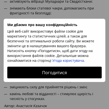
активізують вібрації Муладхари та Свадхістхани;
знімають блоки статевої чакри, допомагають при
фригідності та безплідді;
нормалізують обмін речовин, зміцнюють імунітет;
Ми дбаємо про вашу конфіденційність
корисні при втраті пам’яті та паралічах;
Цей веб-сайт використовує файли cookie для
покращують циркуляцію крові, лікують анемію,
маркетингу та статистичних цілей, а також для
борються з інфекціями;
безпечної та оптимальної роботи сайту. Ви можете
покращують колір шкіри;
змінити це в налаштуваннях вашого браузера.
Натисніть кнопку «Погодитися», щоб дати згоду на
пробуджують фантазію і натхнення у творчих людей;
використання файлів cookie. Детальніше можна
дарують доброзичливість друзів, тягу до подорожей;
ознайомитися на сторінці
Угода користувача
.
захищають від небезпек і зрад;
Погодитися
очищають систему кровообігу, дихання, травлення;
вселяють спокій, впевненість і відчуття безпеки;
зміцнюють силу для прийняття рішень і змін;
камінь любові та відданості – стимулює щирість і
чесність у стосунках.
Автор: Анастасія Казачок