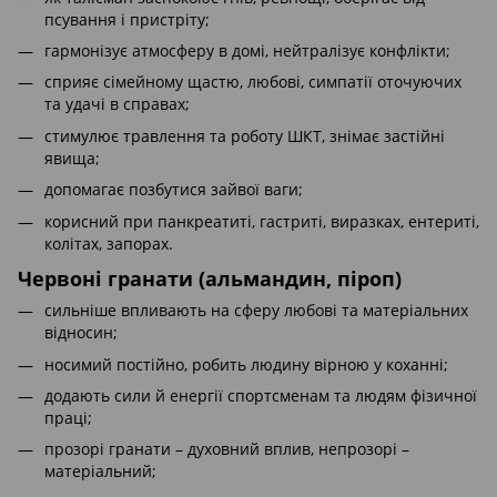
псування і пристріту;
гармонізує атмосферу в домі, нейтралізує конфлікти;
сприяє сімейному щастю, любові, симпатії оточуючих
та удачі в справах;
стимулює травлення та роботу ШКТ, знімає застійні
явища;
допомагає позбутися зайвої ваги;
корисний при панкреатиті, гастриті, виразках, ентериті,
колітах, запорах.
Червоні гранати (альмандин, піроп)
сильніше впливають на сферу любові та матеріальних
відносин;
носимий постійно, робить людину вірною у коханні;
додають сили й енергії спортсменам та людям фізичної
праці;
прозорі гранати – духовний вплив, непрозорі –
матеріальний;