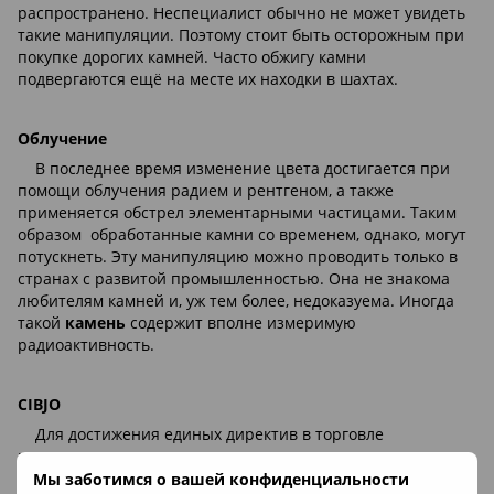
распространено. Неспециалист обычно не может увидеть
такие манипуляции. Поэтому стоит быть осторожным при
покупке дорогих камней. Часто обжигу камни
подвергаются ещё на месте их находки в шахтах.
Облучение
В последнее время изменение цвета достигается при
помощи облучения радием и рентгеном, а также
применяется обстрел элементарными частицами. Таким
образом обработанные камни со временем, однако, могут
потускнеть. Эту манипуляцию можно проводить только в
странах с развитой промышленностью. Она не знакома
любителям камней и, уж тем более, недоказуема. Иногда
такой
камень
содержит вполне измеримую
радиоактивность.
CIBJO
Для достижения единых директив в торговле
минералами,
украшениями и драгоценными камнями
в
1961 году была основана международная организация
Мы заботимся о вашей конфиденциальности