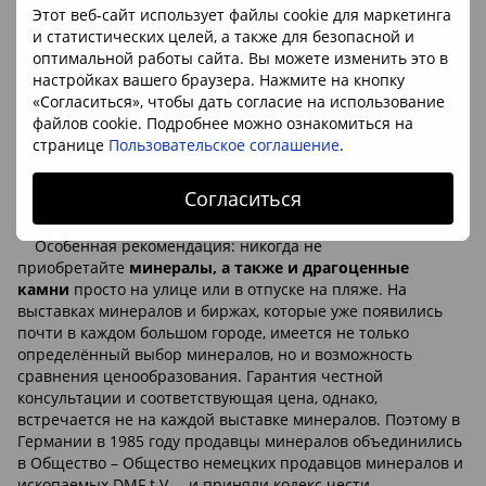
CIBJO (международная конфедерация ювелирных и
Этот веб-сайт использует файлы cookie для маркетинга
серебряных изделий, диамантов,
жемчуга
и камней),
и статистических целей, а также для безопасной и
которая и разработала соответствующие Уставы. Согласно
оптимальной работы сайта. Вы можете изменить это в
Уставу 2006 года были очень ужесточены масштабы
настройках вашего браузера. Нажмите на кнопку
данных о обработанных камнях. За небольшим
«Согласиться», чтобы дать согласие на использование
исключением недвусмысленной и не востребованной
файлов cookie. Подробнее можно ознакомиться на
декларации должны подлежать все искусственные
странице
Пользовательское соглашение
.
изменения.
Согласиться
Покупка минералов
Особенная рекомендация: никогда не
приобретайте
минералы, а также и драгоценные
камни
просто на улице или в отпуске на пляже. На
выставках минералов и биржах, которые уже появились
почти в каждом большом городе, имеется не только
определённый выбор минералов, но и возможность
сравнения ценообразования. Гарантия честной
консультации и соответствующая цена, однако,
встречается не на каждой выставке минералов. Поэтому в
Германии в 1985 году продавцы минералов объединились
в Общество – Общество немецких продавцов минералов и
ископаемых DMF t.V. – и приняли кодекс чести