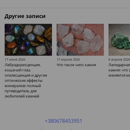
Другие записи
17 июня 2026
17 апреля 2026
6 апреля 202
Лабрадоресценция,
Что такое чипс камня
Лапидарная
кошачий глаз,
камня: что 
опалесценция и другие
меняется м
оптические эффекты
минералов: полный
путеводитель для
любителей камней
+380678453951