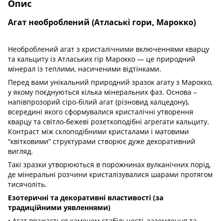
Опис
Агат необроблений (Атлаські гори, Марокко)
Необроблений агат з кристалічними включеннями кварцу
та кальциту із Атлаських гір Марокко — це природний
мінерал із теплими, насиченими відтінками.
Перед вами унікальний природний зразок агату з Марокко,
у якому поєднуються кілька мінеральних фаз. Основа –
напівпрозорий сіро-білий агат (різновид халцедону),
всередині якого сформувалися кристалічні утворення
кварцу та світло-бежеві розеткоподібні агрегати кальциту.
Контраст між склоподібними кристалами і матовими
“квітковими” структурами створює дуже декоративний
вигляд.
Такі зразки утворюються в порожнинах вулканічних порід,
де мінеральні розчини кристалізувалися шарами протягом
тисячоліть.
Езотеричні та декоративні властивості (за
традиційними уявленнями)
• Агат вважається каменем стабільності, заземлення та