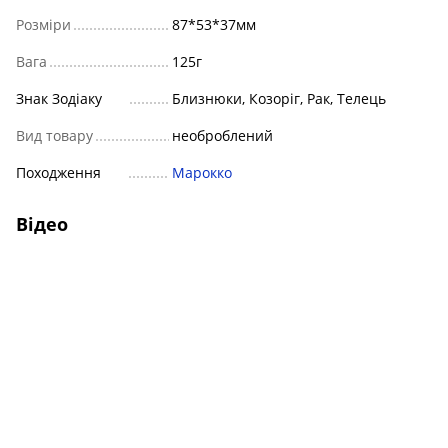
Розміри
87*53*37мм
Вага
125г
Знак Зодіаку
Близнюки, Козоріг, Рак, Телець
Вид товару
необроблений
Походження
Марокко
Відео